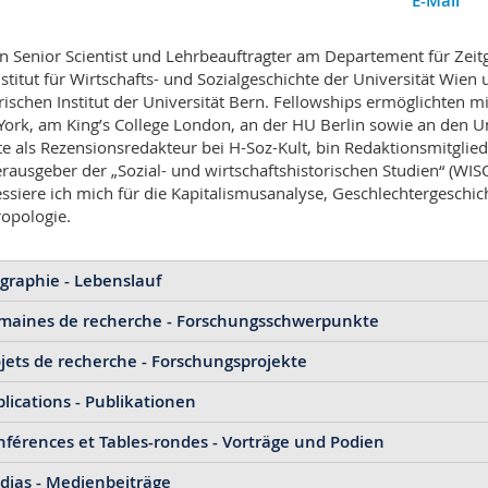
E-Mail
in Senior Scientist und Lehrbeauftragter am Departement für Zeitg
stitut für Wirtschafts- und Sozialgeschichte der Universität Wie
rischen Institut der Universität Bern. Fellowships ermöglichten m
ork, am King’s College London, an der HU Berlin sowie an den Un
te als Rezensionsredakteur bei H-Soz-Kult, bin Redaktionsmitglied 
rausgeber der „Sozial- und wirtschaftshistorischen Studien“ (WIS
essiere ich mich für die Kapitalismusanalyse, Geschlechtergeschic
opologie.
graphie - Lebenslauf
maines de recherche - Forschungsschwerpunkte
5/2026 Gastprofessor, Institut für Wirtschafts- und Sozial
jets de recherche - Forschungsprojekte
2025 Vertretungsprofessor (Lehrstuhl Prof. Dr. Christof De
Geschichte des Kapitalismus
niversität Bern
Geschichte der Arbeit
lications - Publikationen
2025
Making History: Archival Activism (to Archive Activism) in
Geschlechtergeschichte
23 Habilitation, Venia Legendi „Neuere und Neueste Ges
Forschungsprojekt (10004550), Laufzeit: 4 Jahre, Beginn: 01.09.
Wissensgeschichte
férences et Tables-rondes - Vorträge und Podien
nografien
16 Certificate of Advanced Studies in Higher Education,
2024
Behind the Scenes: The History of Volunteering in Switze
Geschichte der Armut und sozialen Sicherheit
Laufzeit: 1.5 Jahre, Beginn: 01.11.2024
ias - Medienbeiträge
Historische Anthropologie
Auf Pump. Ratenkredite im industriellen Kapitalismus (1860-1910
14 Promotion, Universität Bern