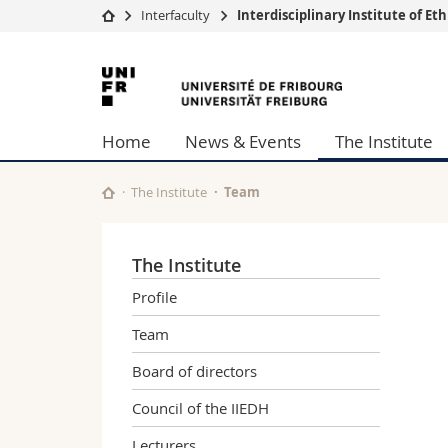
Interfaculty
Interdisciplinary Institute of E
University
Facultie
University
Studies
Theolo
of
Campus
Law
Home
News & Events
The Institute
Research
Managem
Fribourg
University
Humani
Continuing education
Educati
The Institute
Team
Science
Interfac
The Institute
Profile
Team
Board of directors
Council of the IIEDH
Lecturers