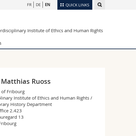
FR
DE
EN
QUICK LINKS
Directory
erdisciplinary Institute of Ethics and Human Rights
Maps/Orientation
tudents
Libraries
h
Webmail
Course catalogue
MyUnifr
 Matthias Ruoss
 of Fribourg
plinary Institute of Ethics and Human Rights /
ary History Department
fice 2.423
auregard 13
ribourg