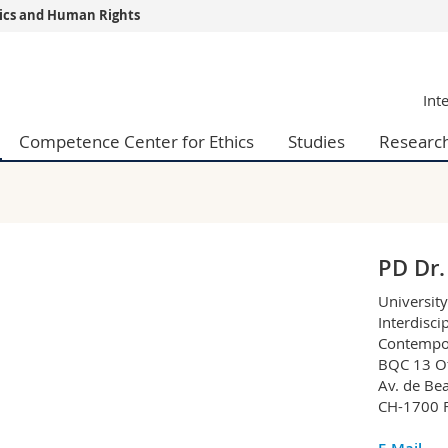
thics and Human Rights
s
You are
Int
gy
Prospective s
Students
Competence Center for Ethics
Studies
Researc
ent, Economics and Social sciences
Medias
ties
Researchers
on
Employees
 and Medicine
PhD students
ulty
PD Dr.
University
Interdisci
Contempor
BQC 13 Of
Av. de Be
CH-1700 F