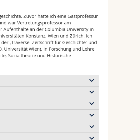
eschichte. Zuvor hatte ich eine Gastprofessur
n und war Vertretungsprofessor am
ir Aufenthalte an der Columbia University in
iversitäten Konstanz, Wien und Zürich. Ich
der „Traverse. Zeitschrift für Geschichte“ und
O, Universität Wien). In Forschung und Lehre
hte, Sozialtheorie und Historische
geschichte, Universität Wien
jung), Historisches Institut,
 the Interwar Period, SNF-
chichte“, Universität Fribourg
2025
 Universität Bern (CAS HE Unibe)
rland, SNF-Agora Projekt (LAAGP0_223974):
), Göttingen 2024.