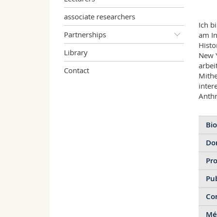
associate researchers
Ich b
Partnerships
am In
Histo
Library
New Y
arbei
Contact
Mithe
inter
Anthr
Bio
Do
202
Pro
SS 
U
Pub
20
Con
Mo
20
Méd
20