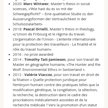
Science and Medicine
Employees
2020:
Marc Wittwer
, Master's thesis in social
Webmail
sciences, «’Wie hast du es so mit der
Schweigepflicht?’ – Eine qualitative Studie zu den
Interfaculty
PhD students
Course catalogue
Äusserungsformen der Vertraulichkeit in der
Schulsozialarbeit»
2018:
Pascal Ortelli
, Master's thesis in theology,
MyUnifr
«L'Union de Fribourg et le régime du travail.
L'organisation de l'Union - L'entente internationale
pour la protection des travailleurs - La finalité et le
rôle du travail humain»
2016 : no prize awarded
2014 :
Timothy Tait-Jamieson
, pour son travail de
Master en géographie humaine, «The Hunter and the
Wolf: Environmental Ethics in Switzerland ».
2012 :
Valérie Viaccoz
, pour son travail en droit de
la filiation « Quelle protection juridique pour
l’embryon humain contre des pratiques telles que la
modification génétique, la congélation, la sélection,
la recherche, la destruction dans le cadre des
procréations médicalement assistées et de la
recherche médicale ? Vers la promotion d’un statut