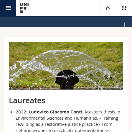
Interfaculty
Interdisciplinary Institute of Ethics and Human
University
Rights
Faculties
Studies
You are
Campus
Theology
Research
Ressources
Law
Prospective students
University
Management, Economics and Social sciences
Students
Directory
Laureates
Continuing education
Humanities
Medias
Maps/Orientation
2022:
Ludovico Giacomo Conti
, Master's thesis in
Environmental Sciences and Humanities, «Framing
Education
Researchers
Libraries
rewilding as a restorative justice practice - From
righting wrongs to practical implementations»