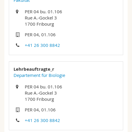
Fakultät
Math.-Nat. und Med. Fak.
Mitarbeitende
Webmail
PER 04 bu. 01.106
Rue A.-Gockel 3
Interfakultär
Doktorierende
Vorlesungsverzeichnis
1700 Fribourg
PER 04, 01.106
MyUnifr
+41 26 300 8842
Lehrbeauftragte_r
Departement für Biologie
PER 04 bu. 01.106
Rue A.-Gockel 3
1700 Fribourg
PER 04, 01.106
+41 26 300 8842