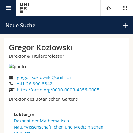
Universitätsverzeichnis
Universität
Neue Suche
Fakultäten
Studium
Gregor Kozlowski
Direktor & Titularprofessor
Informationen für
Campus
Theologische Fak.
Forschung
Ressourcen
Rechtswissenschaftliche Fak.
Studieninteressierte
Suchen
gregor.kozlowski@unifr.ch
+41 26 300 8842
Universität
Wirtschafts- und Sozialwissenschaftliche Fak.
Studierende
Personenverzeichnis
https://orcid.org/0000-0003-4856-2005
Erweiterte Suche
Direktor des Botanischen Gartens
Weiterbildung
Philosophische Fak.
Medien
Ortsplan
Lektor_in
Dekanat der Mathematisch-
Fak. für Erziehungs- und Bildungswissenschaften
Forschende
Bibliotheken
Naturwissenschaftlichen und Medizinischen