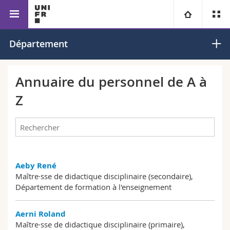
Faculté des sciences de
Département de formation
Université
Département
l’éducation et de la formation
à l’enseignement
Facultés
Etudes
Annuaire du personnel de A à
Z
Vous êtes
Campus
Théologie
Recherche
Ressources
Droit
Futurs étudiants
Université
Sciences économiques et sociales et management
Etudiants
Annuaire du personnel
Aeby René
Maître·sse de didactique disciplinaire (secondaire),
Formation continue
Lettres et sciences humaines
Médias
Plan d'accès
Département de formation à l'enseignement
Sciences de l'éducation et de la formation
Chercheurs
Bibliothèques
Aerni Roland
Maître·sse de didactique disciplinaire (primaire),