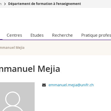
on
Département de formation à l’enseignement
Vous êtes
Futurs étudia
Etudiants
Centres
Etudes
Recherche
Pratique profes
conomiques et sociales et management
Médias
 sciences humaines
Chercheurs
 l'éducation et de la formation
Collaborateu
mmanuel Mejia
t médecine
Doctorants
aire
mmanuel Mejia
emmanuel.mejia@unifr.ch