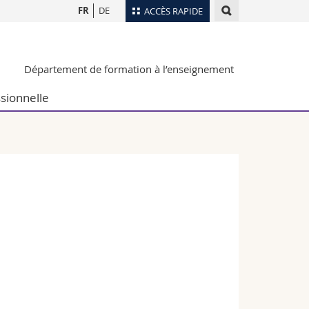
FR
DE
ACCÈS RAPIDE
Annuaire du personnel
Département de formation à l’enseignement
Plan d'accès
nts
Bibliothèques
sionnelle
Webmail
rs
Programme des cours
MyUnifr