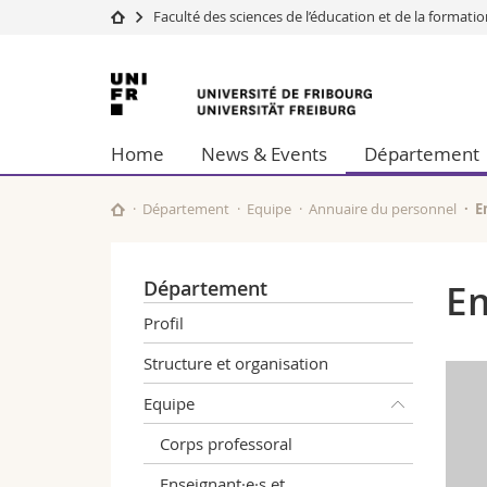
Faculté des sciences de l’éducation et de la formati
Université
Facultés
Université
Etudes
Théologie
de
Campus
Droit
Home
News & Events
Département
Recherche
Sciences é
Fribourg
Université
Lettres et
Formation continue
Sciences de
Département
Equipe
Annuaire du personnel
E
Sciences e
Interfacult
Département
E
Profil
Structure et organisation
Equipe
Corps professoral
Enseignant·e·s et