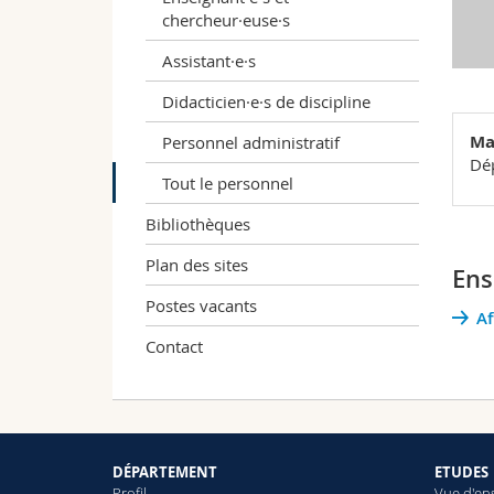
chercheur·euse·s
Assistant·e·s
Didacticien·e·s de discipline
Ma
Personnel administratif
Dép
Tout le personnel
Bibliothèques
Plan des sites
Ens
Postes vacants
Af
Contact
DÉPARTEMENT
ETUDES
Profil
Vue d'en