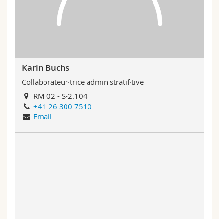
Sciences et médecine
Collaborateurs
Webmail
Interfacultaire
Doctorants
Programme des cours
MyUnifr
Karin Buchs
Collaborateur·trice administratif·tive
RM 02 - S-2.104
+41 26 300 7510
Email