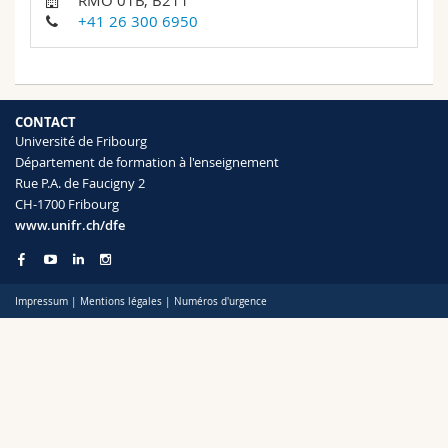
RMO 01B, B211
Sciences et médecine
Collaborateurs
Webmail
+41 26 300 6950
Interfacultaire
Doctorants
Programme des cours
CONTACT
MyUnifr
Université de Fribourg
Département de formation à l'enseignement
Rue P.A. de Faucigny 2
CH-1700 Fribourg
www.unifr.ch/dfe
Impressum
|
Mentions légales
|
Numéros d'urgence