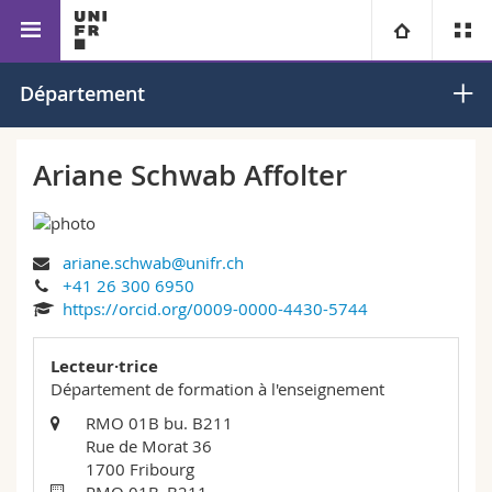
Faculté des sciences de
Département de formation
Université
Département
l’éducation et de la formation
à l’enseignement
Facultés
Etudes
Ariane Schwab Affolter
Vous êtes
Campus
Théologie
ariane.schwab@unifr.ch
Recherche
Ressources
Droit
Futurs étudiants
+41 26 300 6950
https://orcid.org/0009-0000-4430-5744
Université
Sciences économiques et sociales et management
Etudiants
Annuaire du personnel
Lecteur·trice
Formation continue
Lettres et sciences humaines
Département de formation à l'enseignement
Médias
Plan d'accès
RMO 01B bu. B211
Rue de Morat 36
Sciences de l'éducation et de la formation
Chercheurs
Bibliothèques
1700 Fribourg