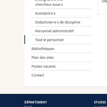
Dép
chercheur·euse·s
Assistant·e·s
Didacticien·e·s de discipline
Personnel administratif
Tout le personnel
Bibliothèques
Plan des sites
Postes vacants
Contact
DÉPARTEMENT
ETUDES
Profil
Vue d'en