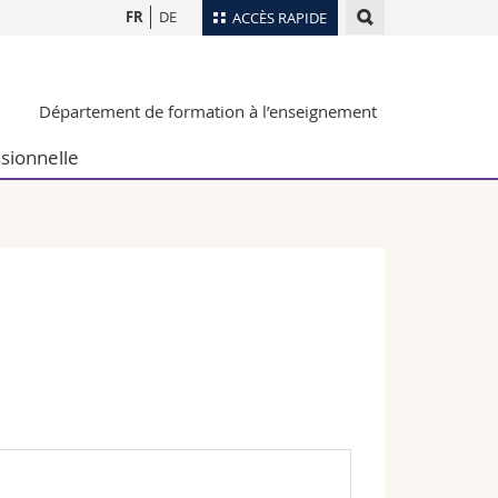
FR
DE
ACCÈS RAPIDE
Annuaire du personnel
Département de formation à l’enseignement
Plan d'accès
nts
Bibliothèques
sionnelle
Webmail
rs
Programme des cours
MyUnifr