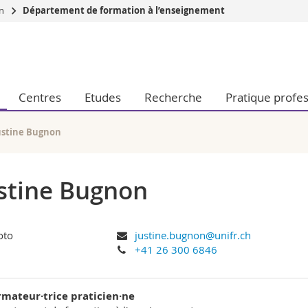
on
Département de formation à l’enseignement
Vous êtes
Futurs étudia
Etudiants
Centres
Etudes
Recherche
Pratique profes
conomiques et sociales et management
Médias
 sciences humaines
Chercheurs
 l'éducation et de la formation
Collaborateu
ustine Bugnon
t médecine
Doctorants
aire
stine Bugnon
justine.bugnon@unifr.ch
+41 26 300 6846
rmateur·trice praticien·ne