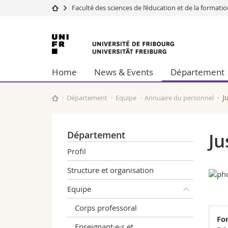
Faculté des sciences de l’éducation et de la formati
Université
Facultés
Université
Etudes
Théologie
de
Campus
Droit
Home
News & Events
Département
Recherche
Sciences é
Fribourg
Université
Lettres et
Formation continue
Sciences de
Département
Equipe
Annuaire du personnel
J
Sciences e
Interfacult
Département
Ju
Profil
Structure et organisation
Equipe
Corps professoral
Fo
Enseignant·e·s et