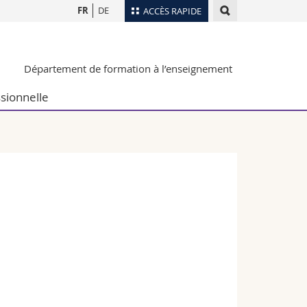
FR
DE
ACCÈS RAPIDE
Annuaire du personnel
Département de formation à l’enseignement
Plan d'accès
nts
Bibliothèques
sionnelle
Webmail
rs
Programme des cours
MyUnifr