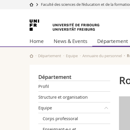
Faculté des sciences de l’éducation et de la formati
Université
Facultés
Université
Etudes
Théologie
de
Campus
Droit
Home
News & Events
Département
Recherche
Sciences é
Fribourg
Université
Lettres et
Formation continue
Sciences de
Département
Equipe
Annuaire du personnel
R
Sciences e
Interfacult
Département
Ro
Profil
Structure et organisation
Equipe
Corps professoral
Enseignant·e·s et