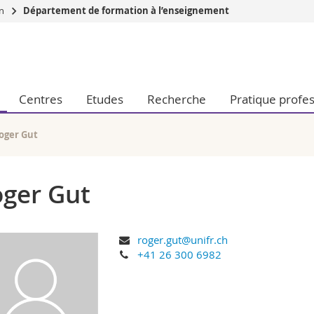
on
Département de formation à l’enseignement
Vous êtes
Futurs étudia
Etudiants
Centres
Etudes
Recherche
Pratique profes
conomiques et sociales et management
Médias
 sciences humaines
Chercheurs
 l'éducation et de la formation
Collaborateu
oger Gut
t médecine
Doctorants
aire
ger Gut
roger.gut@unifr.ch
+41 26 300 6982