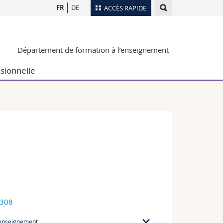
FR
DE
ACCÈS RAPIDE
Annuaire du personnel
Département de formation à l’enseignement
Plan d'accès
nts
Bibliothèques
sionnelle
Webmail
rs
Programme des cours
MyUnifr
2308
'enseignement