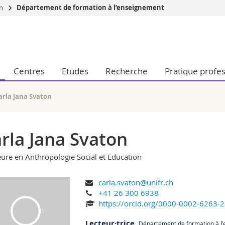
on
Département de formation à l’enseignement
Vous êtes
Futurs étudia
Etudiants
Centres
Etudes
Recherche
Pratique profes
conomiques et sociales et management
Médias
 sciences humaines
Chercheurs
 l'éducation et de la formation
Collaborateu
arla Jana Svaton
t médecine
Doctorants
aire
rla Jana Svaton
ure en Anthropologie Social et Education
carla.svaton@unifr.ch
+41 26 300 6938
https://orcid.org/0000-0002-6263-
Lecteur·trice
,
Département de formation à l