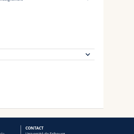
RMO 02L, L214
+41 26 300 6938
21 publications
CONTACT
 de
Université de Fribourg