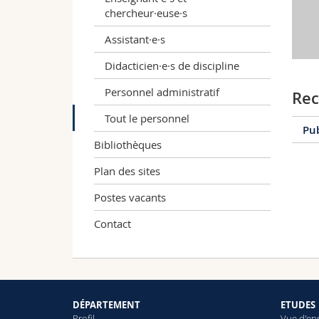
chercheur·euse·s
Assistant·e·s
Didacticien·e·s de discipline
Personnel administratif
Rec
Tout le personnel
Pu
Bibliothèques
Plan des sites
2
Postes vacants
Contact
5
C
DÉPARTEMENT
ETUDES
C
Profil
Vue d'en