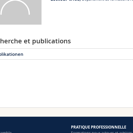
RMO 02L bu. L214
Rue de Morat 26
1700 Fribourg
herche et publications
blikationen
024
2023
2022
. Individualisierung sozialer Ungleichheit
arla Jana Svaton (2024) |
Chapitre de livre
Tabellen
PRATIQUE PROFESSIONNELLE
arla Jana Svaton (2024) |
Chapitre de livre
semble
Formations pour acteurs et actrices