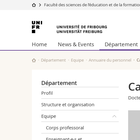
Faculté des sciences de l’éducation et de la formati
Université
Facultés
Université
Etudes
Théologie
de
Campus
Droit
Home
News & Events
Département
Recherche
Sciences é
Fribourg
Université
Lettres et
Formation continue
Sciences de
Département
Equipe
Annuaire du personnel
C
Sciences e
Interfacult
Département
Ca
Profil
Docte
Structure et organisation
Equipe
Corps professoral
Enseignant·e·s et