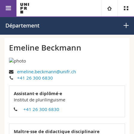
Faculté des sciences de
Département de formation
Université
Département
l’éducation et de la formation
à l’enseignement
Facultés
Etudes
Emeline Beckmann
Vous êtes
Campus
Théologie
emeline.beckmann@unifr.ch
Recherche
Ressources
Droit
Futurs étudiants
+41 26 300 6830
Université
Sciences économiques et sociales et management
Etudiants
Annuaire du personnel
Assistant·e diplômé·e
Institut de plurilinguisme
Formation continue
Lettres et sciences humaines
Médias
Plan d'accès
+41 26 300 6830
Sciences de l'éducation et de la formation
Chercheurs
Bibliothèques
Maître·sse de didactique disciplinaire