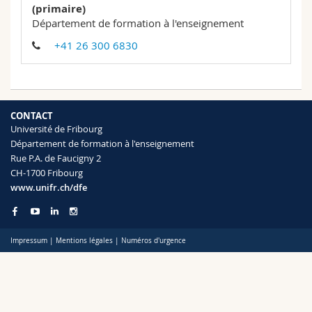
(primaire)
Sciences et médecine
Collaborateurs
Webmail
Département de formation à l'enseignement
+41 26 300 6830
Interfacultaire
Doctorants
Programme des cours
MyUnifr
CONTACT
Université de Fribourg
Département de formation à l'enseignement
Rue P.A. de Faucigny 2
CH-1700 Fribourg
www.unifr.ch/dfe
Impressum
|
Mentions légales
|
Numéros d'urgence