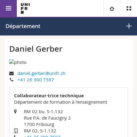
Faculté des sciences de
Département de formation
Université
Département
l’éducation et de la formation
à l’enseignement
Facultés
Etudes
Daniel Gerber
Vous êtes
Campus
Théologie
daniel.gerber@unifr.ch
Recherche
Ressources
Droit
Futurs étudiants
+41 26 300 7597
Université
Sciences économiques et sociales et management
Etudiants
Annuaire du personnel
Collaborateur·trice technique
Département de formation à l'enseignement
Formation continue
Lettres et sciences humaines
Médias
Plan d'accès
RM 02 bu. S-1.132
Rue P.A. de Faucigny 2
1700 Fribourg
Sciences de l'éducation et de la formation
Chercheurs
Bibliothèques
RM 02, S-1.132