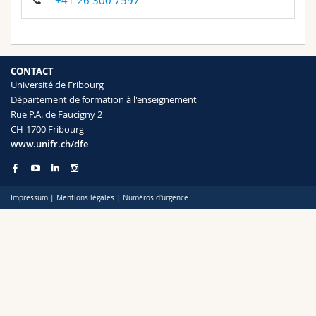
+41 26 300 7597
Sciences et médecine
Collaborateurs
Webmail
Interfacultaire
Doctorants
Programme des cours
CONTACT
Université de Fribourg
MyUnifr
Département de formation à l'enseignement
Rue P.A. de Faucigny 2
CH-1700 Fribourg
www.unifr.ch/dfe
Impressum
|
Mentions légales
|
Numéros d'urgence