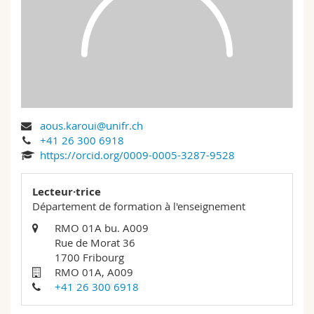
Sciences et médecine
Collaborateurs
Webmail
Interfacultaire
Doctorants
Programme des cours
MyUnifr
aous.karoui@unifr.ch
+41 26 300 6918
https://orcid.org/0009-0005-3287-9528
Lecteur·trice
Département de formation à l'enseignement
RMO 01A bu. A009
Rue de Morat 36
1700 Fribourg
RMO 01A, A009
+41 26 300 6918