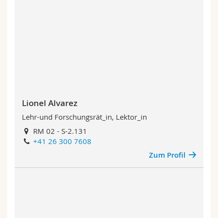
Math.-Nat. und Med. Fak.
Mitarbeitende
Webmail
Interfakultär
Doktorierende
Vorlesungsverzeichnis
MyUnifr
Lionel Alvarez
Lehr-und Forschungsrät_in, Lektor_in
RM 02 - S-2.131
+41 26 300 7608
Zum Profil