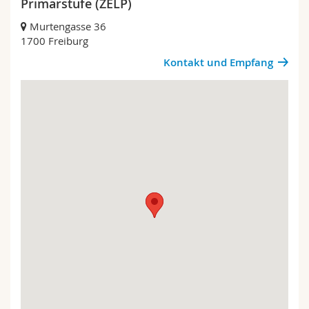
Primarstufe (ZELP)
Math.-Nat. und Med. Fak.
Mitarbeitende
Webmail
Murtengasse 36
1700 Freiburg
Interfakultär
Doktorierende
Vorlesungsverzeichnis
Kontakt und Empfang
MyUnifr