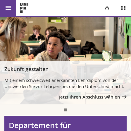
Fakultät für Erziehungs- und
Departement für
Universität
Bildungswissenschaften
Lehrpersonenbildung
Fakultäten
Studium
Informationen für
Campus
Theologische Fak.
Zukunft gestalten
Forschung
Ressourcen
Rechtswissenschaftliche Fak.
Studieninteressierte
Mit einem schweizweit anerkannten Lehrdiplom von der
Uni werden Sie zur Lehrperson, die den Unterschied macht.
Universität
Wirtschafts- und Sozialwissenschaftliche Fak.
Studierende
Personenverzeichnis
Jetzt Ihren Abschluss wählen
Weiterbildung
Philosophische Fak.
Medien
Ortsplan
Fak. für Erziehungs- und Bildungswissenschaften
Forschende
Bibliotheken
Departement für