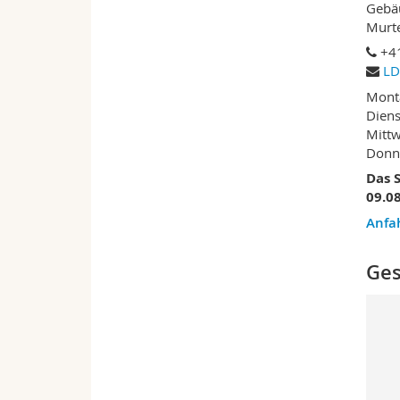
Gebä
Murt
+4
LD
Mont
Diens
Mittw
Donne
Das S
09.08
Anfa
Ges