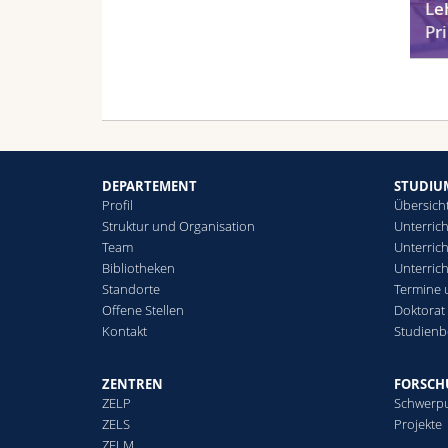
Le
Pr
DEPARTEMENT
STUDIU
Profil
Übersich
Struktur und Organisation
Unterrich
Team
Unterrich
Bibliotheken
Unterric
Standorte
Termine 
Offene Stellen
Doktorat
Kontakt
Studienb
ZENTREN
FORSC
ZELP
Schwerp
ZELS
Projekte
ZELM