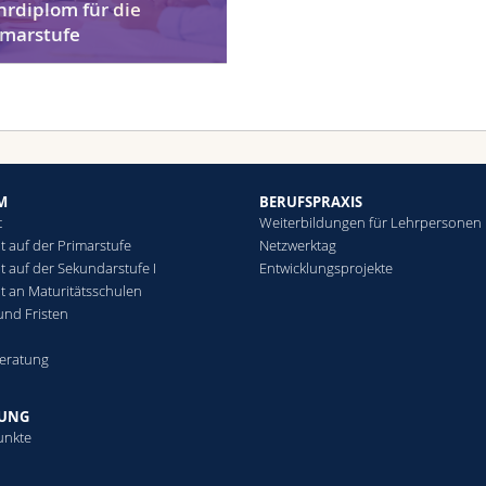
hrdiplom für die
imarstufe
M
BERUFSPRAXIS
t
Weiterbildungen für Lehrpersonen
t auf der Primarstufe
Netzwerktag
t auf der Sekundarstufe I
Entwicklungsprojekte
ht an Maturitätsschulen
und Fristen
eratung
HUNG
unkte