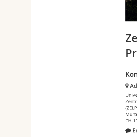
Ze
Pr
Kon
Ad
Unive
Zentr
(ZELP
Murt
CH-17
E