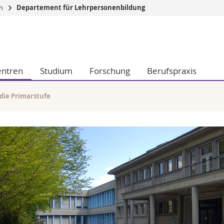
en
Departement für Lehrpersonenbildung
Informationen 
k.
Studieninteressier
aftliche Fak.
Studierende
entren
Studium
Forschung
Berufspraxis
d Sozialwissenschaftliche Fak.
Medien
Fak.
Forschende
ungs- und Bildungswissenschaften
Mitarbeitende
die Primarstufe
 Med. Fak.
Doktorierende