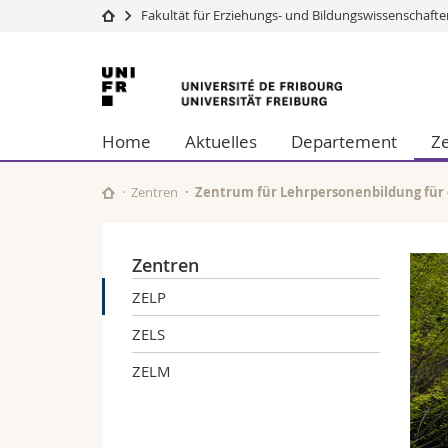
Fakultät für Erziehungs- und Bildungswissenschaft
Universität
Fakultäten
Universität
Studium
Theologische Fa
Freiburg
Campus
Rechtswissensch
Home
Aktuelles
Departement
Z
Forschung
Wirtschafts- un
Universität
Philosophische 
Weiterbildung
Fak. für Erzieh
Zentren
Zentrum für Lehrpersonenbildung für 
Math.-Nat. und
Interfakultär
Zentren
ZELP
ZELS
ZELM