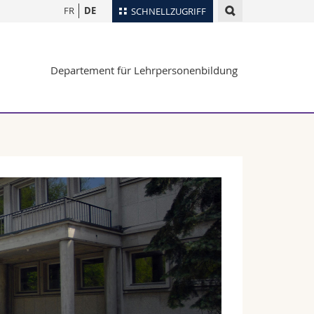
FR
DE
SCHNELLZUGRIFF
für
Personenverzeichnis
Departement für Lehrpersonenbildung
Ortsplan
te
Bibliotheken
Webmail
Vorlesungsverzeichnis
MyUnifr