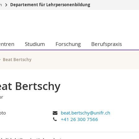
en
Departement für Lehrpersonenbildung
Informationen 
k.
Studieninteressier
aftliche Fak.
Studierende
entren
Studium
Forschung
Berufspraxis
d Sozialwissenschaftliche Fak.
Medien
Fak.
Forschende
ungs- und Bildungswissenschaften
Mitarbeitende
Beat Bertschy
 Med. Fak.
Doktorierende
at Bertschy
or
beat.bertschy@unifr.ch
+41 26 300 7566