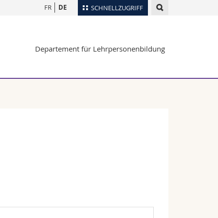
FR
DE
SCHNELLZUGRIFF
für
Personenverzeichnis
Departement für Lehrpersonenbildung
Ortsplan
te
Bibliotheken
Webmail
Vorlesungsverzeichnis
MyUnifr