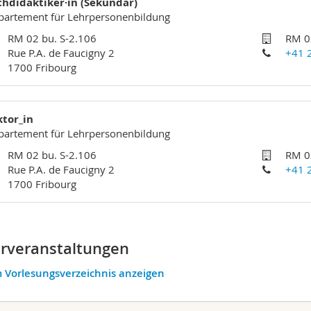
chdidaktiker·in (Sekundar)
partement für Lehrpersonenbildung
RM 02 bu. S-2.106
RM 0
Rue P.A. de Faucigny 2
+41 
1700 Fribourg
ktor_in
partement für Lehrpersonenbildung
RM 02 bu. S-2.106
RM 0
Rue P.A. de Faucigny 2
+41 
1700 Fribourg
rveranstaltungen
 Vorlesungsverzeichnis anzeigen