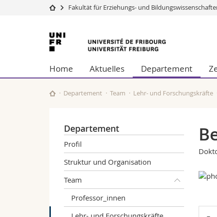
Fakultät für Erziehungs- und Bildungswissenschaft
Universität
Fakultäten
Universität
Studium
Theologische Fa
Freiburg
Campus
Rechtswissensch
Home
Aktuelles
Departement
Z
Forschung
Wirtschafts- un
Universität
Philosophische 
Weiterbildung
Fak. für Erzieh
Departement
Team
Lehr- und Forschungskräfte
Math.-Nat. und
Interfakultär
Departement
Be
Profil
Dokt
Struktur und Organisation
Team
Professor_innen
Lehr- und Forschungskräfte