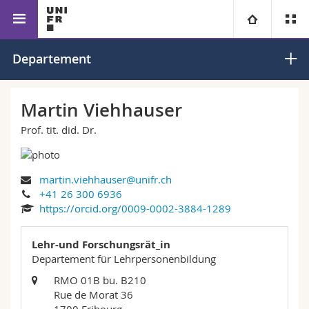
Fakultät für Erziehungs- und
Departement für
Universität
Departement
Bildungswissenschaften
Lehrpersonenbildung
Fakultäten
Studium
Martin Viehhauser
Prof. tit. did. Dr.
Informationen für
Campus
Theologische Fak.
Forschung
Ressourcen
Rechtswissenschaftliche Fak.
Studieninteressierte
martin.viehhauser@unifr.ch
+41 26 300 6936
Universität
Wirtschafts- und Sozialwissenschaftliche Fak.
Studierende
Personenverzeichnis
https://orcid.org/0009-0002-3884-1289
Weiterbildung
Philosophische Fak.
Lehr-und Forschungsrät_in
Medien
Ortsplan
Departement für Lehrpersonenbildung
RMO 01B bu. B210
Fak. für Erziehungs- und Bildungswissenschaften
Forschende
Bibliotheken
Rue de Morat 36