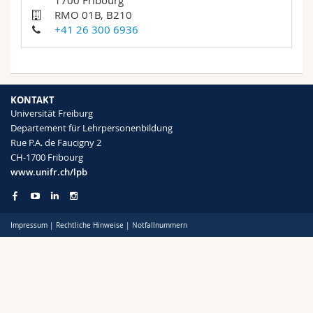
1700 Fribourg
Math.-Nat. und Med. Fak.
Mitarbeitende
Webmail
RMO 01B, B210
+41 26 300 6936
Interfakultär
Doktorierende
Vorlesungsverzeichnis
MyUnifr
KONTAKT
Universität Freiburg
Departement für Lehrpersonenbildung
Rue P.A. de Faucigny 2
CH-1700 Fribourg
www.unifr.ch/lpb
Impressum
|
Rechtliche Hinweise
|
Notfallnummern