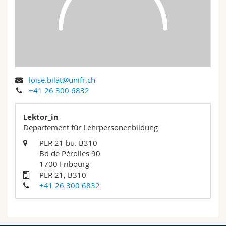
Math.-Nat. und Med. Fak.
Mitarbeitende
Webmail
Interfakultär
Doktorierende
Vorlesungsverzeichnis
MyUnifr
loise.bilat@unifr.ch
+41 26 300 6832
Lektor_in
Departement für Lehrpersonenbildung
PER 21 bu. B310
Bd de Pérolles 90
1700 Fribourg
PER 21, B310
+41 26 300 6832