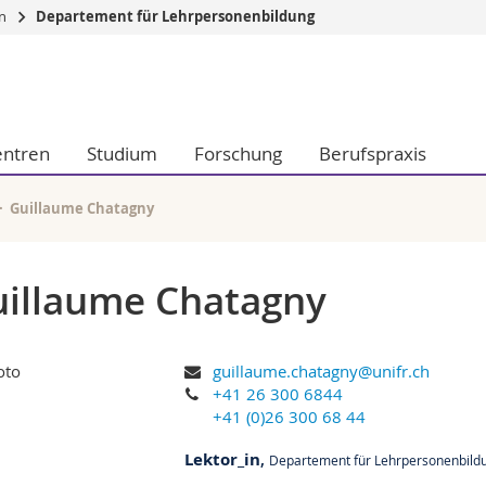
en
Departement für Lehrpersonenbildung
Informationen 
k.
Studieninteressier
aftliche Fak.
Studierende
entren
Studium
Forschung
Berufspraxis
d Sozialwissenschaftliche Fak.
Medien
Fak.
Forschende
ungs- und Bildungswissenschaften
Mitarbeitende
Guillaume Chatagny
 Med. Fak.
Doktorierende
illaume Chatagny
guillaume.chatagny@unifr.ch
+41 26 300 6844
+41 (0)26 300 68 44
Lektor_in
,
Departement für Lehrpersonenbild