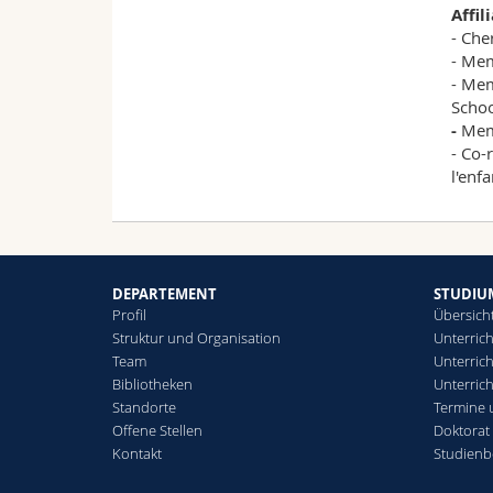
Affil
- Che
- Mem
- Mem
Schoo
-
Mem
- Co-
l'enf
DEPARTEMENT
STUDIU
Profil
Übersich
Struktur und Organisation
Unterrich
Team
Unterrich
Bibliotheken
Unterric
Standorte
Termine 
Offene Stellen
Doktorat
Kontakt
Studienb