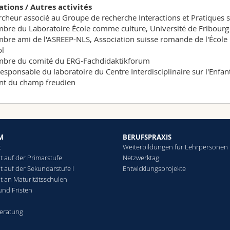
iations / Autres activités
rcheur associé au Groupe de recherche Interactions et Pratiques s
bre du Laboratoire École comme culture, Université de Fribourg
bre ami de l'ASREEP-NLS, Association suisse romande de l'Écol
l
bre du comité du ERG-Fachdidaktikforum
responsable du laboratoire du Centre Interdisciplinaire sur l'Enfan
ant du champ freudien
M
BERUFSPRAXIS
t
Weiterbildungen für Lehrpersonen
t auf der Primarstufe
Netzwerktag
t auf der Sekundarstufe I
Entwicklungsprojekte
ht an Maturitätsschulen
und Fristen
eratung