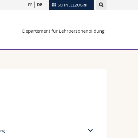
FR
DE
SCHNELLZUGRIFF
für
Personenverzeichnis
Departement für Lehrpersonenbildung
Ortsplan
te
Bibliotheken
Webmail
Vorlesungsverzeichnis
MyUnifr
ung