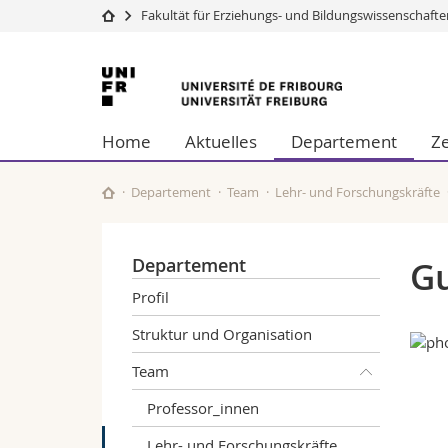
Fakultät für Erziehungs- und Bildungswissenschaft
Universität
Fakultäten
Universität
Studium
Theologische Fa
Freiburg
Campus
Rechtswissensch
Home
Aktuelles
Departement
Z
Forschung
Wirtschafts- un
Universität
Philosophische 
Weiterbildung
Fak. für Erzieh
Departement
Team
Lehr- und Forschungskräfte
Math.-Nat. und
Interfakultär
Departement
Gu
Profil
Struktur und Organisation
Team
Professor_innen
Lehr- und Forschungskräfte