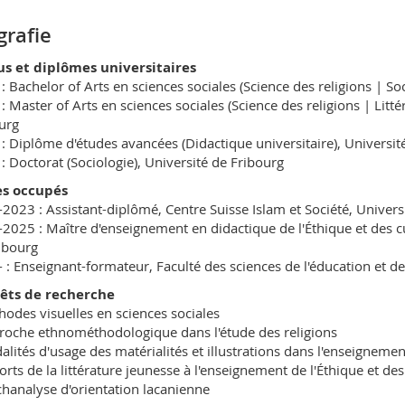
RMO 01B bu. B304
grafie
Rue de Morat 36
1700 Fribourg
us et diplômes universitaires
: Bachelor of Arts en sciences sociales (Science des religions | So
: Master of Arts en sciences sociales (Science des religions | Litt
urg
: Diplôme d'études avancées (Didactique universitaire), Universit
: Doctorat (Sociologie), Université de Fribourg
es occupés
2023 : Assistant-diplômé, Centre Suisse Islam et Société, Univers
2025 : Maître d'enseignement en didactique de l'Éthique et des c
ibourg
 : Enseignant-formateur, Faculté des sciences de l'éducation et de
rêts de recherche
hodes visuelles en sciences sociales
roche ethnométhodologique dans l'étude des religions
alités d'usage des matérialités et illustrations dans l'enseignement
orts de la littérature jeunesse à l'enseignement de l'Éthique et des
chanalyse d'orientation lacanienne