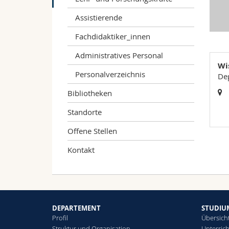
Assistierende
Fachdidaktiker_innen
Administratives Personal
Wi
Personalverzeichnis
De
Bibliotheken
Standorte
Offene Stellen
Kontakt
DEPARTEMENT
STUDIU
Profil
Übersich
Struktur und Organisation
Unterrich