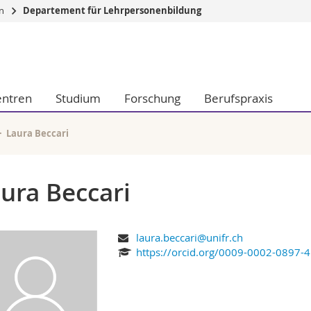
en
Departement für Lehrpersonenbildung
Informationen 
k.
Studieninteressier
aftliche Fak.
Studierende
entren
Studium
Forschung
Berufspraxis
d Sozialwissenschaftliche Fak.
Medien
Fak.
Forschende
ungs- und Bildungswissenschaften
Mitarbeitende
Laura Beccari
 Med. Fak.
Doktorierende
ura Beccari
laura.beccari@unifr.ch
https://orcid.org/0009-0002-0897-