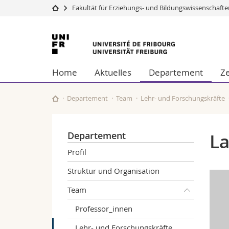
Fakultät für Erziehungs- und Bildungswissenschaft
Universität
Fakultäten
Universität
Studium
Theologische Fa
Freiburg
Campus
Rechtswissensch
Home
Aktuelles
Departement
Z
Forschung
Wirtschafts- un
Universität
Philosophische 
Weiterbildung
Fak. für Erzieh
Departement
Team
Lehr- und Forschungskräfte
Math.-Nat. und
Interfakultär
Departement
La
Profil
Struktur und Organisation
Team
Professor_innen
Lehr- und Forschungskräfte