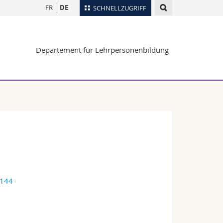
FR
DE
SCHNELLZUGRIFF
für
Personenverzeichnis
Departement für Lehrpersonenbildung
Ortsplan
te
Bibliotheken
Webmail
Vorlesungsverzeichnis
MyUnifr
4144