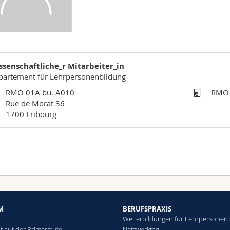
ssenschaftliche_r Mitarbeiter_in
partement für Lehrpersonenbildung
RMO 01A bu. A010
RMO 
Rue de Morat 36
1700 Fribourg
M
BERUFSPRAXIS
t
Weiterbildungen für Lehrpersonen
t auf der Primarstufe
Netzwerktag