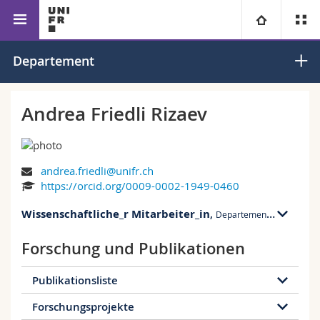
Fakultät für Erziehungs- und
Departement für
Universität
Departement
Bildungswissenschaften
Lehrpersonenbildung
Fakultäten
Studium
Andrea Friedli Rizaev
Informationen für
Campus
Theologische Fak.
andrea.friedli@unifr.ch
Forschung
Ressourcen
Rechtswissenschaftliche Fak.
Studieninteressierte
https://orcid.org/0009-0002-1949-0460
Wissenschaftliche_r Mitarbeiter_in
Universität
,
Wirtschafts- und Sozialwissenschaftliche Fak.
Studierende
Personenverzeichnis
Departement für Lehrpersonenbildung
Forschung und Publikationen
Weiterbildung
Philosophische Fak.
Medien
Ortsplan
Publikationsliste
Fak. für Erziehungs- und Bildungswissenschaften
Forschende
Bibliotheken
Forschungsprojekte
12 Publikationen