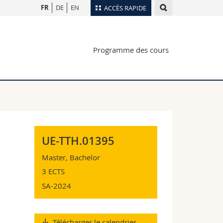
FR
DE
EN
ACCÈS RAPIDE
Annuaire du personnel
Programme des cours
Plan d'accès
nts
Bibliothèques
Webmail
rs
Programme des cours
MyUnifr
UE-TTH.01395
Master, Bachelor
3 ECTS
SA-2024
Télécharger le calendrier