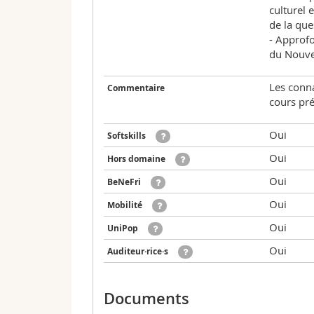
culturel 
de la qu
- Approfo
du Nouve
Les conna
Commentaire
cours pr
Oui
Softskills
Oui
Hors domaine
Oui
BeNeFri
Oui
Mobilité
Oui
UniPop
Oui
Auditeur·rice·s
Documents