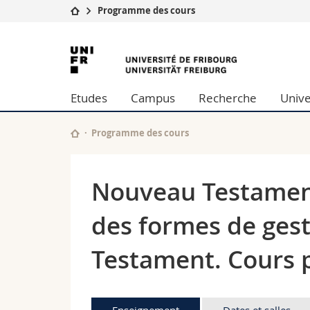
Programme des cours
Université
Facultés
Université
Etudes
Théologie
de
Campus
Droit
Etudes
Campus
Recherche
Unive
Recherche
Sciences é
Fribourg
Université
Lettres et
Formation continue
Sciences de
Programme des cours
Sciences e
Interfacult
Nouveau Testament.
des formes de ges
Testament. Cours p
Enseignement
Dates et salles