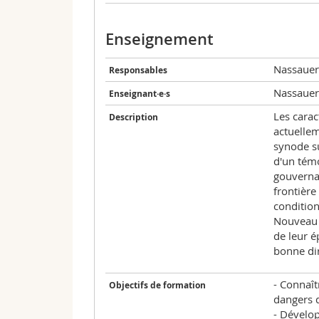
Enseignement
Nassauer
Responsables
Nassauer
Enseignant·e·s
Les carac
Description
actuellem
synode su
d'un témo
gouvernan
frontière
condition
Nouveau T
de leur é
bonne dir
- Connaît
Objectifs de formation
dangers 
- Dévelop