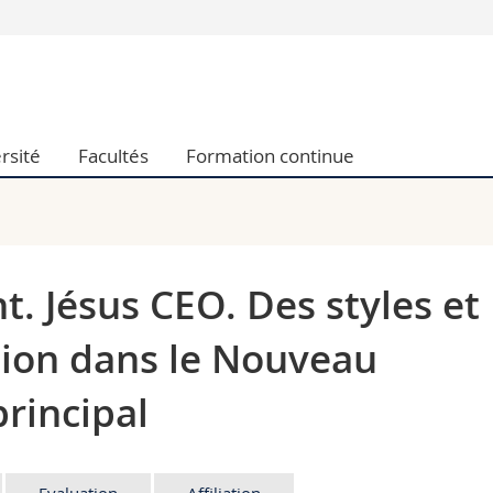
Vous êtes
Futurs étudia
Etudiants
rsité
Facultés
Formation continue
conomiques et sociales et management
Médias
 sciences humaines
Chercheurs
 l'éducation et de la formation
Collaborateu
t médecine
Doctorants
aire
 Jésus CEO. Des styles et
tion dans le Nouveau
rincipal
Evaluation
Affiliation