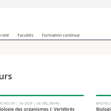
Vous êtes
Futurs étudia
Etudiants
rsité
Facultés
Formation continue
conomiques et sociales et management
Médias
 sciences humaines
Chercheurs
 l'éducation et de la formation
Collaborateu
t médecine
Doctorants
aire
urs
ACHELOR | SA-2026 | UE-SBL.00040
BACHELO
iologie des organismes I: Vertébrés
Biologi