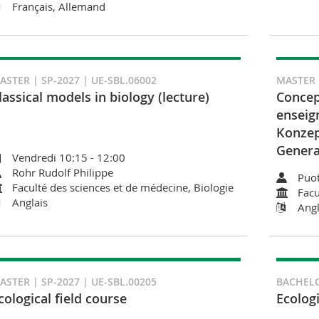
Français, Allemand
ASTER | SP-2027 | UE-SBL.06002
MASTER |
lassical models in biology (lecture)
Concep
enseign
Konzep
Genera
Vendredi 10:15 - 12:00
Rohr Rudolf Philippe
Puot
Faculté des sciences et de médecine, Biologie
Facu
Anglais
Angl
ASTER | SP-2027 | UE-SBL.00205
BACHELO
cological field course
Ecolog