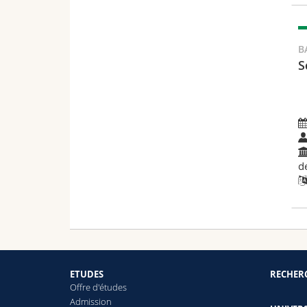
B
S
d
ETUDES
RECHER
Offre d'études
Admission