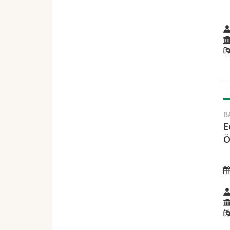
B
E
Ö