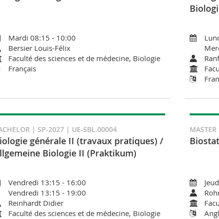
Biologi
Mardi 08:15 - 10:00
Lund
Bersier Louis-Félix
Merc
Faculté des sciences et de médecine, Biologie
Ranf
Français
Facu
Fran
ACHELOR | SP-2027 | UE-SBL.00004
MASTER |
iologie générale II (travaux pratiques) /
Biostat
llgemeine Biologie II (Praktikum)
Vendredi 13:15 - 16:00
Jeud
Vendredi 13:15 - 19:00
Rohr
Reinhardt Didier
Facu
Faculté des sciences et de médecine, Biologie
Angl