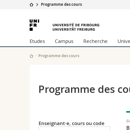
Programme des cours
Université
Facultés
Université
Etudes
Théologie
de
Campus
Droit
Etudes
Campus
Recherche
Unive
Recherche
Sciences é
Fribourg
Université
Lettres et
Formation continue
Sciences de
Programme des cours
Sciences e
Interfacult
Programme des co
B
Enseignant·e, cours ou code
B