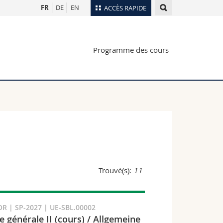
FR
DE
EN
ACCÈS RAPIDE
Annuaire du personnel
Programme des cours
Plan d'accès
nts
Bibliothèques
Webmail
rs
Programme des cours
MyUnifr
Trouvé(s):
11
R | SP-2027 | UE-SBL.00002
e générale II (cours) / Allgemeine