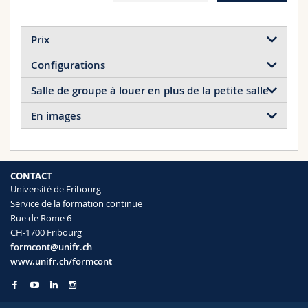
Sciences et médecine
Collaborateurs
Webmail
Prix
Interfacultaire
Doctorants
Programme des cours
Configurations
MyUnifr
Salle de groupe à louer en plus de la petite salle
Pour les externes de l'UNIFR
En images
Pour les internes de l'UNIFR
Taille
Lundi – mercredi
~10 m2
CHF 310.–
Entre 6 et 8 personnes
CONTACT
Université de Fribourg
CHF 260.–
Equipement standard
Service de la formation continue
Rue de Rome 6
Jeudi – vendredi
Wifi
CH-1700 Fribourg
Flipchart
CHF 340.–
formcont@unifr.ch
Tableau blanc magnétique
www.unifr.ch/formcont
CHF 260.–
Equipement spécial
Samedi
Panneau d'affichage