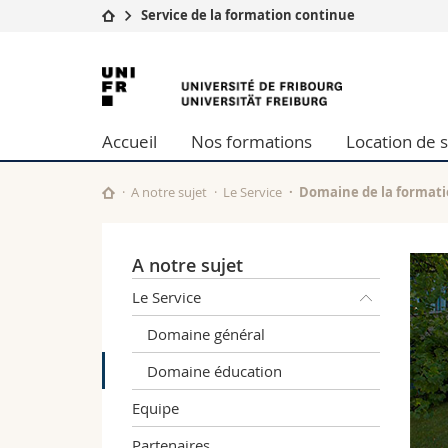
Service de la formation continue
Université
Facultés
Université
Etudes
Théologie
de
Campus
Droit
Accueil
Nos formations
Location de s
Recherche
Sciences é
Fribourg
Université
Lettres et
Formation continue
Sciences de
A notre sujet
Le Service
Domaine de la formatio
Sciences e
Interfacult
A notre sujet
Le Service
Domaine général
Domaine éducation
Equipe
Partenaires