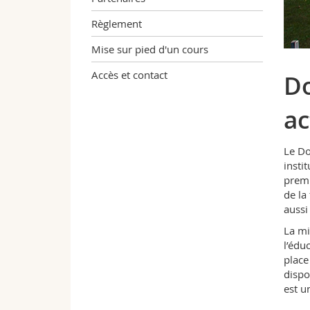
Règlement
Mise sur pied d'un cours
Accès et contact
Do
ac
Le Do
insti
premi
de la
aussi
La mi
l’édu
place
dispo
est u