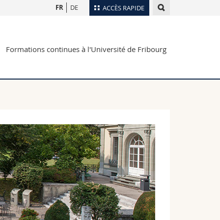
FR
DE
ACCÈS RAPIDE
Annuaire du personnel
Formations continues à l'Université de Fribourg
Plan d'accès
nts
Bibliothèques
Webmail
rs
Programme des cours
MyUnifr