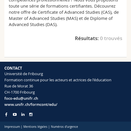
Sciences et médecine
Collaborateurs
Webmail
toute une série de formations certifiantes. Découvrez
notre offre de Certificate of Advanced Studies (CAS), de
Master of Advanced Studies (MAS) et de Diplome of
Interfacultaire
Doctorants
Programme des cours
Advanced Studies (DAS).
MyUnifr
Résultats:
0 trouvés
CONTACT
Université de Fribourg
Formation continue pour les acteurs et actrices de l'éducation
Rue de Morat 36
CH-1700 Fribourg
foco-edu@unifr.ch
www.unifr.ch/formcont/edu/
Impressum
|
Mentions légales
|
Numéros d'urgence