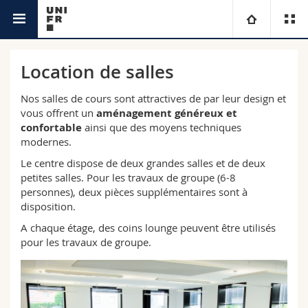
Service de la formation continue
Université
Location de salles
Facultés
Etudes
Nos salles de cours sont attractives de par leur design et
vous offrent un
aménagement généreux et
confortable
ainsi que des moyens techniques
Vous êtes
Campus
Théologie
modernes.
Le centre dispose de deux grandes salles et de deux
Recherche
Ressources
Droit
Futurs étudiants
petites salles. Pour les travaux de groupe (6-8
personnes), deux pièces supplémentaires sont à
Université
Sciences économiques et sociales et management
disposition.
Etudiants
Annuaire du personnel
A chaque étage, des coins lounge peuvent être utilisés
pour les travaux de groupe.
Formation continue
Lettres et sciences humaines
Médias
Plan d'accès
Sciences de l'éducation et de la formation
Chercheurs
Bibliothèques