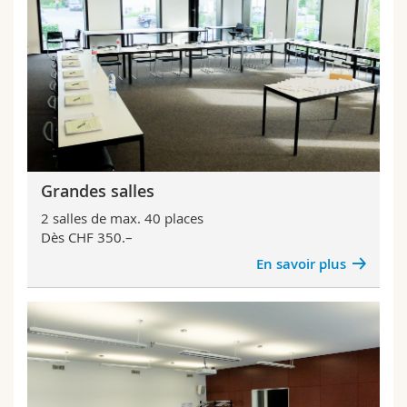
Sciences et médecine
Collaborateurs
Webmail
Interfacultaire
Doctorants
Programme des cours
MyUnifr
Grandes salles
2 salles de max. 40 places
Dès CHF 350.–
En savoir plus