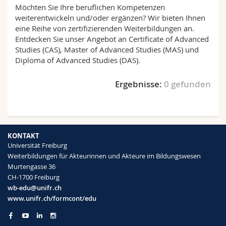
Math.-Nat. und Med. Fak.
Möchten Sie Ihre beruflichen Kompetenzen
Mitarbeitende
Webmail
weiterentwickeln und/oder ergänzen? Wir bieten Ihnen
eine Reihe von zertifizierenden Weiterbildungen an.
Interfakultär
Doktorierende
Vorlesungsverzeichnis
Entdecken Sie unser Angebot an Certificate of Advanced
Studies (CAS), Master of Advanced Studies (MAS) und
Diploma of Advanced Studies (DAS).
MyUnifr
Ergebnisse:
0 gefunden
KONTAKT
Universität Freiburg
Weiterbildungen für Akteurinnen und Akteure im Bildungswesen
Murtengasse 36
CH-1700 Freiburg
wb-edu@unifr.ch
www.unifr.ch/formcont/edu