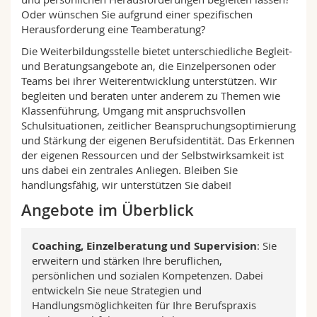
Math.-Nat. und Med. Fak.
Mitarbeitende
Webmail
Oder wünschen Sie aufgrund einer spezifischen
Herausforderung eine Teamberatung?
Interfakultär
Doktorierende
Vorlesungsverzeichnis
Die Weiterbildungsstelle bietet unterschiedliche Begleit-
und Beratungsangebote an, die Einzelpersonen oder
Teams bei ihrer Weiterentwicklung unterstützen. Wir
MyUnifr
begleiten und beraten unter anderem zu Themen wie
Klassenführung, Umgang mit anspruchsvollen
Schulsituationen, zeitlicher Beanspruchungsoptimierung
und Stärkung der eigenen Berufsidentität. Das Erkennen
der eigenen Ressourcen und der Selbstwirksamkeit ist
uns dabei ein zentrales Anliegen. Bleiben Sie
handlungsfähig, wir unterstützen Sie dabei!
Angebote im Überblick
Coaching, Einzelberatung und Supervision
: Sie
erweitern und stärken Ihre beruflichen,
persönlichen und sozialen Kompetenzen. Dabei
entwickeln Sie neue Strategien und
Handlungsmöglichkeiten für Ihre Berufspraxis