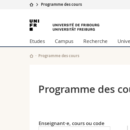
Programme des cours
Université
Facultés
Université
Etudes
Théologie
de
Campus
Droit
Etudes
Campus
Recherche
Unive
Recherche
Sciences é
Fribourg
Université
Lettres et
Formation continue
Sciences de
Programme des cours
Sciences e
Interfacult
Programme des co
Enseignant·e, cours ou code
L