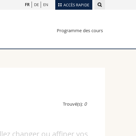
FR
DE
EN
ACCÈS RAPIDE
Annuaire du personnel
Programme des cours
Plan d'accès
nts
Bibliothèques
Webmail
rs
Programme des cours
MyUnifr
Trouvé(s):
0
illez changer ou affiner vos