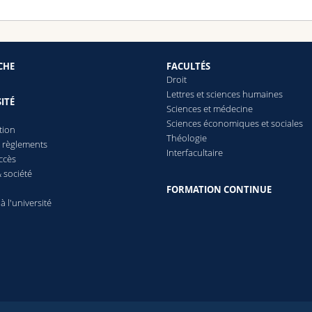
CHE
FACULTÉS
Droit
Lettres et sciences humaines
ITÉ
Sciences et médecine
Sciences économiques et sociales
tion
Théologie
t règlements
Interfacultaire
ccès
 société
FORMATION CONTINUE
 à l'université