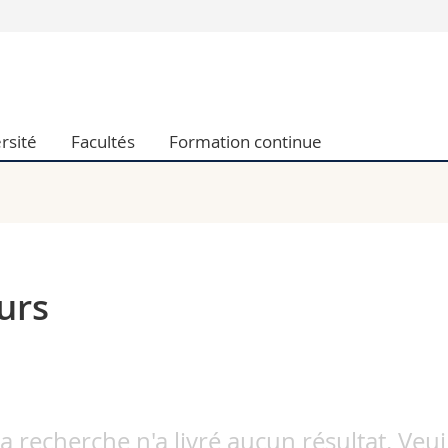
Vous êtes
Futurs étudia
Etudiants
rsité
Facultés
Formation continue
conomiques et sociales et management
Médias
 sciences humaines
Chercheurs
 l'éducation et de la formation
Collaborateu
t médecine
Doctorants
aire
urs
a recherche n'a livré aucun résultat. Veu