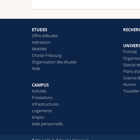
ETUDES
RECHER
Offre d'études
Admission
UNIVERS
Mobilité
Portrait
Choisir Fribourg
Organisa
Organisation des études
Statuts e
Aide
Plans d'a
Science &
Alumni
CAMPUS
Activités
Travailler
Prestations
Infrastructures
Logements
Emploi
Aide personnelle