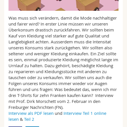
Sciences et médecine
Collaborateurs
Webmail
Was muss sich verändern, damit die Mode nachhaltiger
Interfacultaire
Doctorants
Programme des cours
und fairer wird? In erster Linie müssen wir unse­ren
Überkonsum drastisch zu­rückfahren. Wir sollten beim
MyUnifr
Kauf von Kleidung viel starker auf gute Qualitat und
Langlebigkeit achten. Ausserdem muss die Intensitat
unseres Konsums stark zurückgehen. Wir sollten also
seltener und weniger Klei­dung einkaufen. Ein Ziel sollte
es sein, einmal produzierte Klei­dung mëiglichst lange im
Urnlauf zu halten. Dazu gehöirt, beschä­digte Kleidung
zu reparieren und Kleidungsstücke mit ande­ren zu
tauschen oder zu verkau­fen. Wir sollten uns auch die
Fol­gen unseres Konsums immer wieder vor Augen
führen und uns fragen: Was bedeutet das, wenn ich mir
drei T-Shirts für zehn Franken kaufen kann? Interview
mit Prof. Dirk Morschett vom 2. Februar in den
Freiburger Nachrichten (FN).
Interview als PDF lesen
und
Interview Teil 1 online
lesen
&
Teil 2