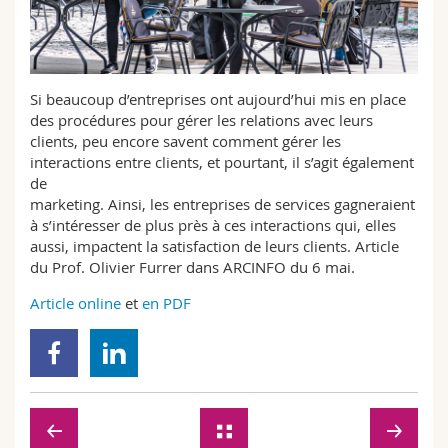
Sciences et médecine
Collaborateurs
Webmail
Interfacultaire
Doctorants
Programme des cours
Si beaucoup d’entreprises ont aujourd’hui mis en place
des procédures pour gérer les relations avec leurs
MyUnifr
clients, peu encore savent comment gérer les
interactions entre clients, et pourtant, il s’agit également
de
marketing. Ainsi, les entreprises de services gagneraient
à s’intéresser de plus près à ces interactions qui, elles
aussi, impactent la satisfaction de leurs clients. Article
du Prof. Olivier Furrer dans ARCINFO du 6 mai.
Article online
et
en PDF