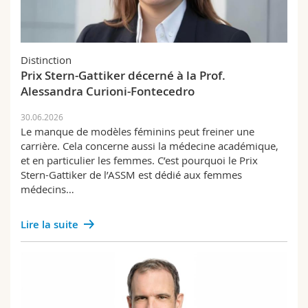
Sciences et médecine
Collaborateurs
Webmail
Interfacultaire
Doctorants
Programme des cours
Distinction
Prix Stern-Gattiker décerné à la Prof.
MyUnifr
Alessandra Curioni-Fontecedro
30.06.2026
Le manque de modèles féminins peut freiner une
carrière. Cela concerne aussi la médecine académique,
et en particulier les femmes. C’est pourquoi le Prix
Stern-Gattiker de l’ASSM est dédié aux femmes
médecins…
Lire la suite