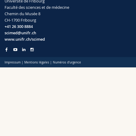
Université de Fribourg
Sciences et médecine
Collaborateurs
Webmail
Faculté des sciences et de médecine
Chemin du Musée 8
CH-1700 Fribourg
Interfacultaire
Doctorants
Programme des cours
+41 26 300 8884
scimed@unifr.ch
MyUnifr
www.unifr.ch/scimed
Impressum
|
Mentions légales
|
Numéros d'urgence