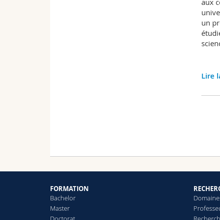
aux c
unive
un pr
étudie
scien
Lire 
FORMATION
RECHER
Bachelor
Domaines
Master
Professe
Doctorat
Recherch