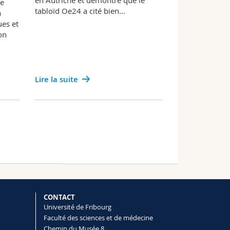
en Autriche et démontre que le
de
tabloïd Oe24 a cité bien…
a
es et
on
Lire la suite
CONTACT
Université de Fribourg
Faculté des sciences et de médecine
Chemin du Musée 8