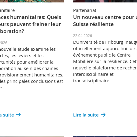
nitaire
Partenariat
ces humanitaires: Quels
Un nouveau centre pour 
eurs peuvent freiner leur
Suisse résiliente
aboration?
22.04.2026
L’Université de Fribourg inaug
2026
officiellement aujourd’hui lors
ouvelle étude examine les
événement public le Centre
les, les leviers et les
Mobilière sur la résilience. Cet
tunités pour améliorer la
nouvelle plateforme de reche
boration au sein des chaînes
interdisciplinaire et
rovisionnement humanitaires.
transdisciplinaire…
es principales conclusions est
es…
la suite
Lire la suite