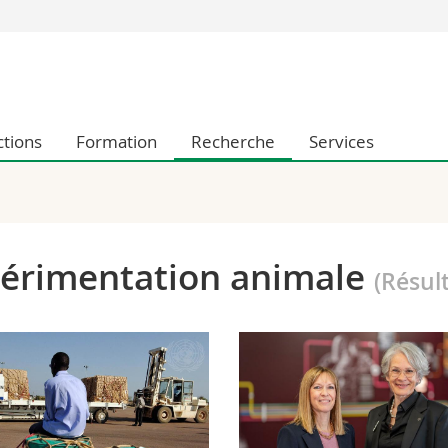
Vous êtes
Futurs étudia
Etudiants
ctions
Formation
Recherche
Services
conomiques et sociales et management
Médias
 sciences humaines
Chercheurs
 l'éducation et de la formation
Collaborateu
t médecine
Doctorants
aire
xpérimentation animale
(Résul