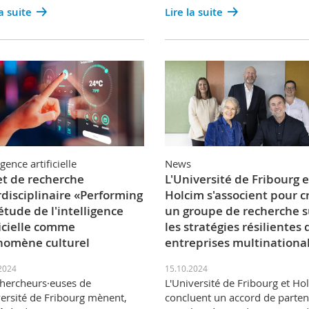
la suite
Lire la suite
igence artificielle
News
et de recherche
L'Université de Fribourg e
rdisciplinaire «Performing
Holcim s'associent pour c
 étude de l'intelligence
un groupe de recherche s
ficielle comme
les stratégies résilientes 
omène culturel
entreprises multinationa
2024
15.10.2024
hercheurs·euses de
L'Université de Fribourg et Ho
versité de Fribourg mènent,
concluent un accord de parten