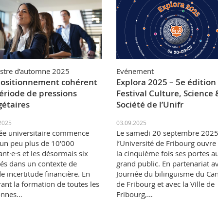
stre d’automne 2025
Evénement
ositionnement cohérent
Explora 2025 – 5e édition
ériode de pressions
Festival Culture, Science 
étaires
Société de l’Unifr
2025
03.09.2025
ée universitaire commence
Le samedi 20 septembre 2025
un peu plus de 10'000
l’Université de Fribourg ouvre
ant·e·s et les désormais six
la cinquième fois ses portes a
tés dans un contexte de
grand public. En partenariat av
e incertitude financière. En
Journée du bilinguisme du Ca
rant la formation de toutes les
de Fribourg et avec la Ville de
onnes…
Fribourg,…