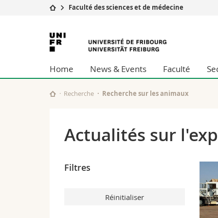
Faculté des sciences et de médecine
Université
Facultés
Université
Etudes
Théologie
de
Campus
Droit
Home
News & Events
Faculté
Se
Recherche
Sciences é
Fribourg
Université
Lettres et
Formation continue
Sciences de
Recherche
Recherche sur les animaux
Sciences e
Interfacult
Actualités sur l'e
Filtres