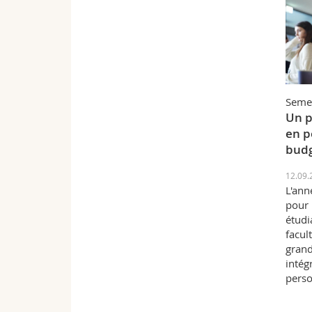
Seme
Un p
en p
budg
12.09.
L'ann
pour 
étudi
facul
grand
intég
pers