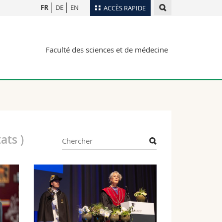
FR
DE
EN
ACCÈS RAPIDE
Annuaire du personnel
Faculté des sciences et de médecine
Plan d'accès
nts
Bibliothèques
Webmail
rs
Programme des cours
MyUnifr
tats
)