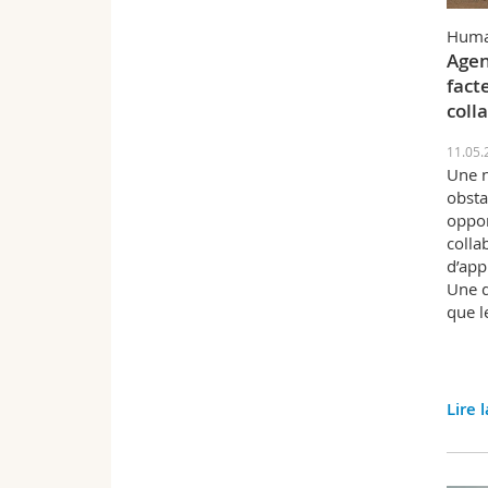
Huma
Agen
fact
coll
11.05.
Une n
obstac
oppor
colla
d’app
Une d
que l
Lire 