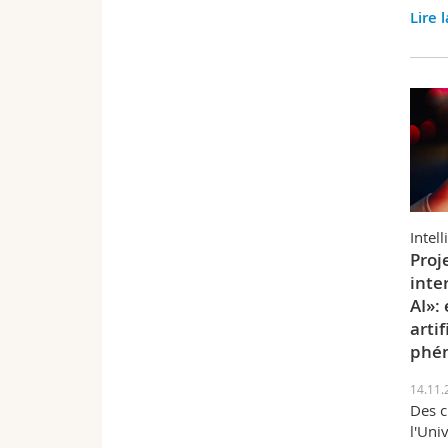
Lire 
Intell
Proj
inte
AI»:
arti
phén
14.11.
Des c
l'Uni