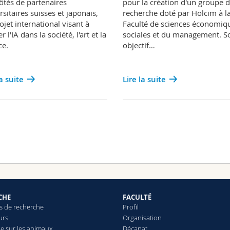
ôtés de partenaires
pour la création d'un groupe 
rsitaires suisses et japonais,
recherche doté par Holcim à l
ojet international visant à
Faculté de sciences économiqu
r l'IA dans la société, l'art et la
sociales et du management. S
ce.
objectif…
la suite
Lire la suite
CHE
FACULTÉ
 de recherche
Profil
urs
Organisation
e sur les animaux
Décanat