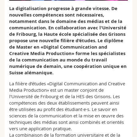
Sciences et médecine
Collaborateurs
Webmail
La digitalisation progresse à grande vitesse. De
nouvelles compétences sont nécessaires,
Interfacultaire
Doctorants
notamment dans le domaine des médias et de la
Programme des cours
communication. En collaboration avec l'Université
de Fribourg, la Haute école spécialisée des Grisons
MyUnifr
propose une nouvelle filière d’études. Le diplôme
de Master en «Digital Communication and
Creative Media Production» forme les spécialistes
de la communication au monde du travail
numérique de demain, une coopération unique en
Suisse alémanique.
La filière d’études «Digital Communication and Creative
Media Production» est un master conjoint de
l'Université de Fribourg et de la HES des Grisons. Les
compétences des deux établissements peuvent ainsi
être utilisées au profit des étudiant·e·s. Le savoir en
sciences de la communication et la mise en œuvre des
techniques des médias sont ainsi combinés et orientés
vers une application pratique.
La combinaison de la formation universitaire et de la