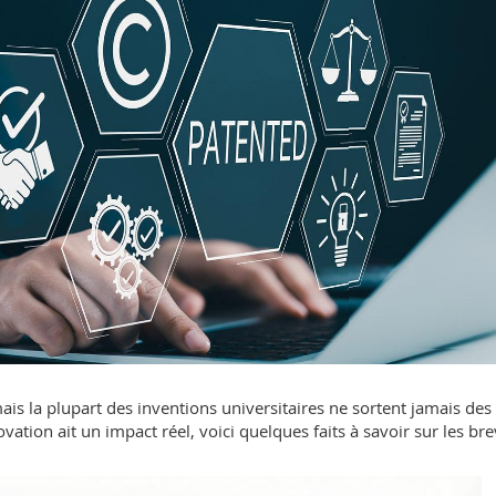
is la plupart des inventions universitaires ne sortent jamais des
ation ait un impact réel, voici quelques faits à savoir sur les bre