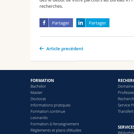
recherches.
Partager
Partager
Article precédent
FORMATION
RECHER
Bachelor
Domaines
Master
Professe
Doctorat
Recherch
Informations pratiques
Service 
Formation continue
Transfer
Leonardo
Formation à l'enseignement
SERVICE
Règlements et plans d'études
Biblioth