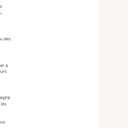
es
,
ou des
ser à
eurs
'UNIFR
 les
ous