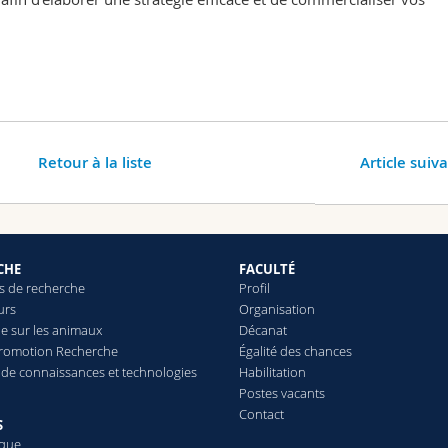
Retour à la liste
Article suiv
CHE
FACULTÉ
 de recherche
Profil
urs
Organisation
e sur les animaux
Décanat
Promotion Recherche
Égalité des chances
t de connaissances et technologies
Habilitation
Postes vacants
Contact
S
èque