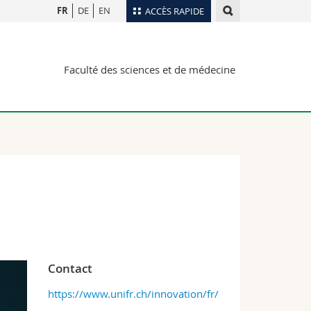
FR
DE
EN
ACCÈS RAPIDE
Annuaire du personnel
Faculté des sciences et de médecine
Plan d'accès
nts
Bibliothèques
Webmail
rs
Programme des cours
MyUnifr
Contact
https://www.unifr.ch/innovation/fr/