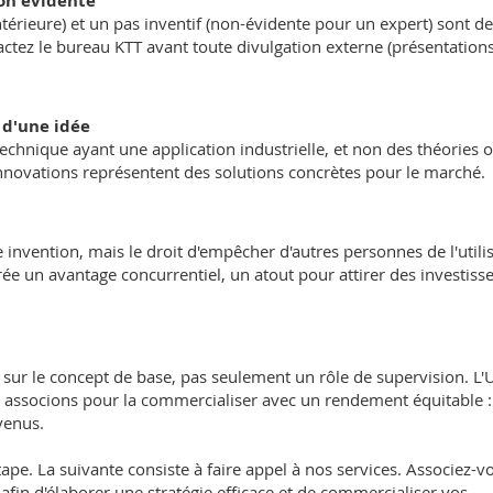
non évidente
érieure) et un pas inventif (non-évidente pour un expert) sont d
actez le bureau KTT avant toute divulgation externe (présentations
t d'une idée
chnique ayant une application industrielle, et non des théories 
 innovations représentent des solutions concrètes pour le marché.
e invention, mais le droit d'empêcher d'autres personnes de l'utili
ée un avantage concurrentiel, un atout pour attirer des investiss
» sur le concept de base, pas seulement un rôle de supervision. L
us associons pour la commercialiser avec un rendement équitable :
venus.
ape. La suivante consiste à faire appel à nos services. Associez-v
fin d'élaborer une stratégie efficace et de commercialiser vos