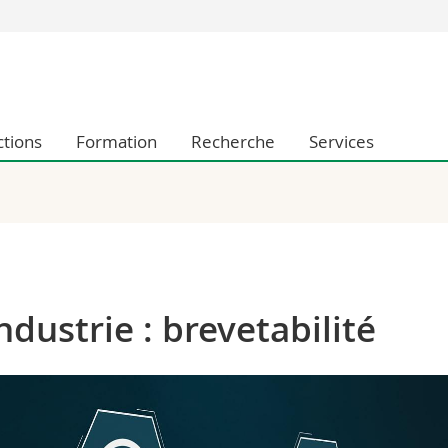
Vous êtes
Futurs étudia
Etudiants
ctions
Formation
Recherche
Services
conomiques et sociales et management
Médias
 sciences humaines
Chercheurs
 l'éducation et de la formation
Collaborateu
t médecine
Doctorants
aire
ndustrie : brevetabilité