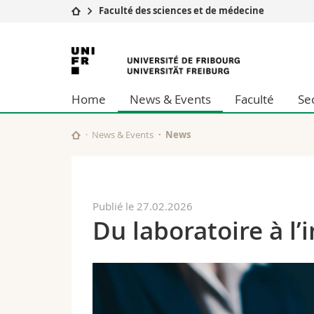
Faculté des sciences et de médecine
Université
Facultés
Université
Etudes
Théologie
de
Campus
Droit
Home
News & Events
Faculté
Se
Recherche
Sciences é
Fribourg
Université
Lettres et
Formation continue
Sciences de
News & Events
News
Sciences e
Interfacult
Publié le 27.02.2026
Du laboratoire à l’i