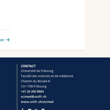
ant
CONTACT
Université de Fribourg
Faculté des sciences et de médecine
Chemin du Musée 8
CH-1700 Fribourg
+41 26 300 8884
scimed@unifr.ch
www.unifr.ch/scimed