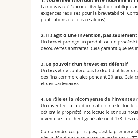
1. Votre invention doit être nouvelle et 
La nouveauté (aucune divulgation publique ant
exigences requises pour la brevetabilité. Cont
publications ou conversations).
2. Il s'agit d'une invention, pas seulemen
Un brevet protège un produit ou un procédé te
découvertes abstraites. Cela garantit que les
3. Le pouvoir d'un brevet est défensif
Un brevet ne confère pas le droit d'utiliser un
des fins commerciales pendant 20 ans. Cela cr
et des partenaires.
4. Le rôle et la récompense de l'inventeur
Un inventeur a la « domination intellectuelle 
détient la propriété intellectuelle et nous no
inventeurs touchent généralement 1/3 des re
Comprendre ces principes, c’est la première ét
dès le début de votre parcours au bureau KTT a