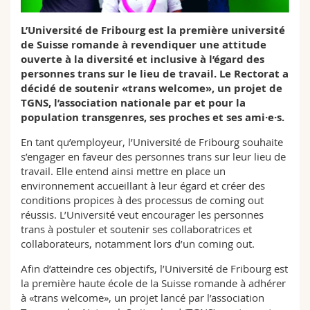
Sciences et médecine
Collaborateurs
Webmail
L’Université de Fribourg est la première université
de Suisse romande à revendiquer une attitude
Interfacultaire
Doctorants
Programme des cours
ouverte à la diversité et inclusive à l’égard des
personnes trans sur le lieu de travail. Le Rectorat a
MyUnifr
décidé de soutenir «trans welcome», un projet de
TGNS, l’association nationale par et pour la
population transgenres, ses proches et ses ami·e·s.
En tant qu’employeur, l’Université de Fribourg souhaite
s’engager en faveur des personnes trans sur leur lieu de
travail. Elle entend ainsi mettre en place un
environnement accueillant à leur égard et créer des
conditions propices à des processus de coming out
réussis. L’Université veut encourager les personnes
trans à postuler et soutenir ses collaboratrices et
collaborateurs, notamment lors d’un coming out.
Afin d’atteindre ces objectifs, l’Université de Fribourg est
la première haute école de la Suisse romande à adhérer
à «trans welcome», un projet lancé par l’association