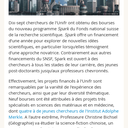
Sciences et médecine
Collaborateurs
Webmail
Interfacultaire
Doctorants
Programme des cours
Dix-sept chercheurs de l'Unifr ont obtenu des bourses
du nouveau programme
Spark
du Fonds national suisse
de la recherche scientifique.
Spark
offre un financement
MyUnifr
d’une année pour explorer de nouvelles idées
scientifiques, en particulier lorsqu'elles témoignent
d'une approche novatrice. Contrairement aux autres
financements du SNSF, Spark est ouvert à des
chercheurs à tous les stades de leur carrière, des jeunes
post-doctorants jusqu’aux professeurs chevronnés.
Effectivement, les projets financés à l'Unifr sont
remarquables par la variété de l'expérience des
chercheurs, ainsi que par leur diversité thématique.
Neuf bourses ont été attribuées à des projets très
spécialisés en sciences des matériaux et en médecine,
dont
quatre à de jeunes chercheurs de l'Institut Adolphe
Merkle
. A l'autre extrême, Professeure Christine Bichsel
(Géographie) va étudier la science-fiction chinoise, un