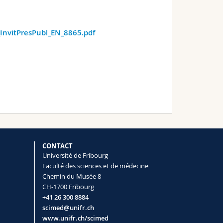
nvitPresPubl_EN_8865.pdf
CONTACT
Université de Fribourg
Faculté des sciences et de médecine
Chemin du Musée 8
CH-1700 Fribourg
+41 26 300 8884
scimed@unifr.ch
www.unifr.ch/scimed