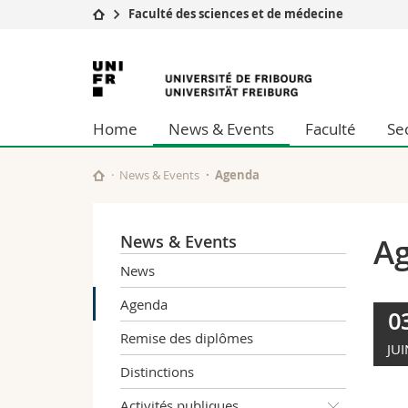
Faculté des sciences et de médecine
Université
Facultés
Université
Etudes
Théologie
de
Campus
Droit
Home
News & Events
Faculté
Se
Recherche
Sciences é
Fribourg
Université
Lettres et
Formation continue
Sciences de
News & Events
Agenda
Sciences e
Interfacult
News & Events
A
News
Agenda
0
Remise des diplômes
JUI
Distinctions
Activités publiques