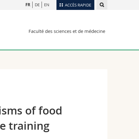
FR
DE
EN
ACCÈS RAPIDE
Annuaire du personnel
Faculté des sciences et de médecine
Plan d'accès
nts
Bibliothèques
Webmail
rs
Programme des cours
MyUnifr
sms of food
e training