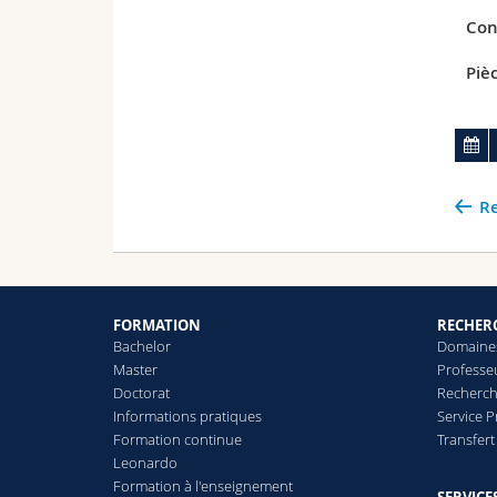
Con
Pièc
Re
FORMATION
RECHER
Bachelor
Domaines
Master
Professe
Doctorat
Recherch
Informations pratiques
Service 
Formation continue
Transfer
Leonardo
Formation à l'enseignement