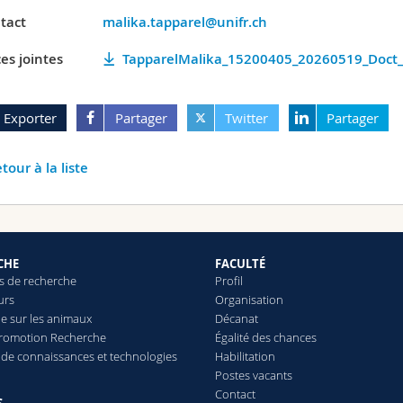
tact
malika.tapparel@unifr.ch
es jointes
TapparelMalika_15200405_20260519_Doct_I
Exporter
Partager
Twitter
Partager
tour à la liste
CHE
FACULTÉ
 de recherche
Profil
urs
Organisation
e sur les animaux
Décanat
Promotion Recherche
Égalité des chances
t de connaissances et technologies
Habilitation
Postes vacants
Contact