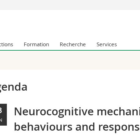
Vous êtes
Futurs étudia
Etudiants
ctions
Formation
Recherche
Services
conomiques et sociales et management
Médias
 sciences humaines
Chercheurs
 l'éducation et de la formation
Collaborateu
t médecine
Doctorants
aire
genda
Neurocognitive mechani
3
N
behaviours and respons