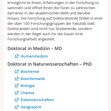
ermöglicht es Ihnen, Erfahrungen in der Forschung zu
Math.-Nat. und Med. Fak.
Mitarbeitende
Webmail
sammeln und öffnet Ihnen die Türen zu zahlreichen
Karrieren in der akademischen Welt und darüber
Interfakultär
Doktorierende
Vorlesungsverzeichnis
hinaus. Die Forschung auf Doktoratsstufe findet in einer
der über 100 Forschungsgruppen der Fakultät statt.
Doktoranden sind nicht nur Studierende, sondern
MyUnifr
werden in der Regel auch für die Dauer ihrer
Forschungsarbeit angestellt.
Doktorat in Medizin – MD
Humanmedizin
Doktorat in Naturwissenschaften – PhD
Biochemie
Bioinformatik
Biologie
Chemie
Erdwissenschaften
Geographie