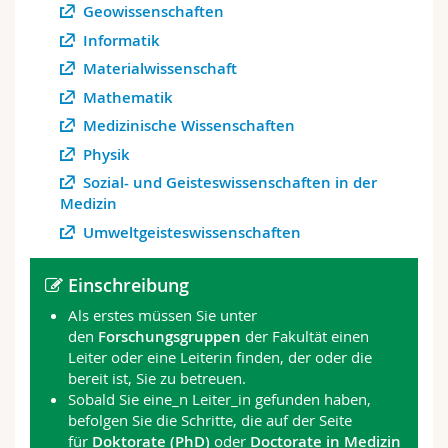
Geowissenschaften
Informatik
Materialwissenschaft
Mathematik
Medizinische Wissenschaften
Physik
Sozial- und Geisteswissenschaften in der
Medizin
Umweltgeisteswissenschaften
Einschreibung
Als erstes müssen Sie unter
den
Forschungsgruppen
der Fakultät einen
Leiter oder eine Leiterin finden, der oder die
bereit ist, Sie zu betreuen.
Sobald Sie eine_n Leiter_in gefunden haben,
befolgen Sie die Schritte, die auf der Seite
für
Doktorate (PhD)
oder
Doctorate in Medizin