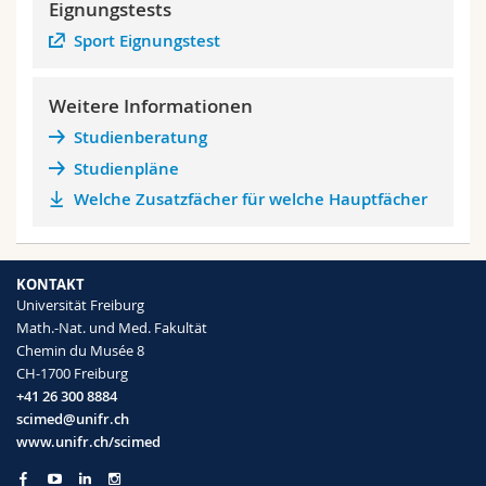
Eignungstests
Sport Eignungstest
Weitere Informationen
Studienberatung
Studienpläne
Welche Zusatzfächer für welche Hauptfächer
KONTAKT
Universität Freiburg
Math.-Nat. und Med. Fakultät
Chemin du Musée 8
CH-1700 Freiburg
+41 26 300 8884
scimed@unifr.ch
www.unifr.ch/scimed