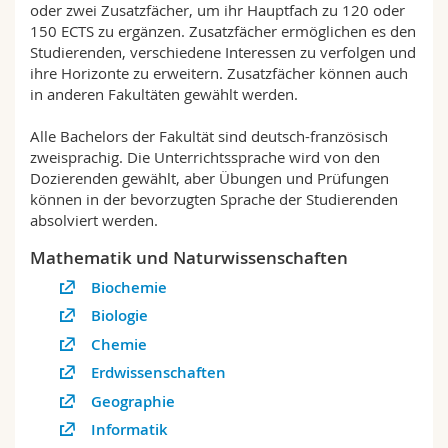
oder zwei Zusatzfächer, um ihr Hauptfach zu 120 oder
Math.-Nat. und Med. Fak.
Mitarbeitende
Webmail
150 ECTS zu ergänzen. Zusatzfächer ermöglichen es den
Studierenden, verschiedene Interessen zu verfolgen und
Interfakultär
Doktorierende
Vorlesungsverzeichnis
ihre Horizonte zu erweitern. Zusatzfächer können auch
in anderen Fakultäten gewählt werden.
MyUnifr
Alle Bachelors der Fakultät sind deutsch-französisch
zweisprachig. Die Unterrichtssprache wird von den
Dozierenden gewählt, aber Übungen und Prüfungen
können in der bevorzugten Sprache der Studierenden
absolviert werden.
Mathematik und Naturwissenschaften
Biochemie
Biologie
Chemie
Erdwissenschaften
Geographie
Informatik