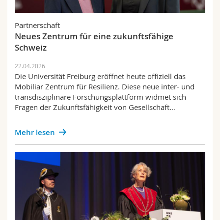
Math.-Nat. und Med. Fak.
Mitarbeitende
Webmail
Partnerschaft
Interfakultär
Doktorierende
Vorlesungsverzeichnis
Neues Zentrum für eine zukunftsfähige
Schweiz
MyUnifr
22.04.2026
Die Universität Freiburg eröffnet heute offiziell das
Mobiliar Zentrum für Resilienz. Diese neue inter- und
transdisziplinäre Forschungsplattform widmet sich
Fragen der Zukunftsfähigkeit von Gesellschaft…
Mehr lesen