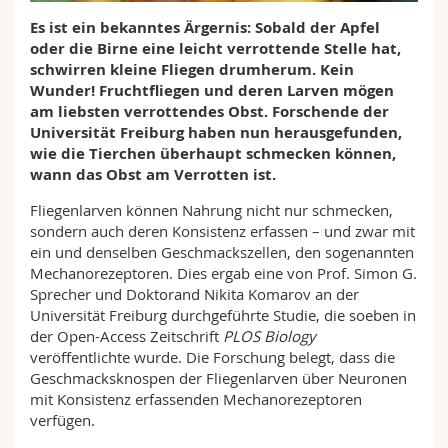
Math.-Nat. und Med. Fak.
Mitarbeitende
Webmail
Es ist ein bekanntes Ärgernis: Sobald der Apfel
oder die Birne eine leicht verrottende Stelle hat,
Interfakultär
Doktorierende
schwirren kleine Fliegen drumherum. Kein
Vorlesungsverzeichnis
Wunder! Fruchtfliegen und deren Larven mögen
am liebsten verrottendes Obst. Forschende der
MyUnifr
Universität Freiburg haben nun herausgefunden,
wie die Tierchen überhaupt schmecken können,
wann das Obst am Verrotten ist.
Fliegenlarven können Nahrung nicht nur schmecken,
sondern auch deren Konsistenz erfassen – und zwar mit
ein und denselben Geschmackszellen, den sogenannten
Mechanorezeptoren. Dies ergab eine von Prof. Simon G.
Sprecher und Doktorand Nikita Komarov an der
Universität Freiburg durchgeführte Studie, die soeben in
der Open-Access Zeitschrift
PLOS Biology
veröffentlichte wurde. Die Forschung belegt, dass die
Geschmacksknospen der Fliegenlarven über Neuronen
mit Konsistenz erfassenden Mechanorezeptoren
verfügen.