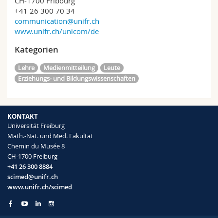
CH-1700 Fribourg
+41 26 300 70 34
communication@unifr.ch
www.unifr.ch/unicom/de
Kategorien
Lehre
Medienmitteilung
Leute
Erziehungs- und Bildungswissenschaften
KONTAKT
Universität Freiburg
Math.-Nat. und Med. Fakultät
Chemin du Musée 8
CH-1700 Freiburg
+41 26 300 8884
scimed@unifr.ch
www.unifr.ch/scimed