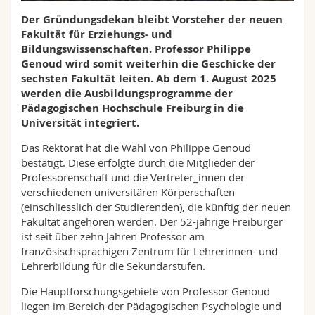
Math.-Nat. und Med. Fak.
Mitarbeitende
Webmail
Der Gründungsdekan bleibt Vorsteher der neuen
Fakultät für Erziehungs- und
Interfakultär
Doktorierende
Bildungswissenschaften. Professor Philippe
Vorlesungsverzeichnis
Genoud wird somit weiterhin die Geschicke der
sechsten Fakultät leiten. Ab dem 1. August 2025
MyUnifr
werden die Ausbildungsprogramme der
Pädagogischen Hochschule Freiburg in die
Universität integriert.
Das Rektorat hat die Wahl von Philippe Genoud
bestätigt. Diese erfolgte durch die Mitglieder der
Professorenschaft und die Vertreter_innen der
verschiedenen universitären Körperschaften
(einschliesslich der Studierenden), die künftig der neuen
Fakultät angehören werden. Der 52-jährige Freiburger
ist seit über zehn Jahren Professor am
französischsprachigen Zentrum für Lehrerinnen- und
Lehrerbildung für die Sekundarstufen.
Die Hauptforschungsgebiete von Professor Genoud
liegen im Bereich der Pädagogischen Psychologie und