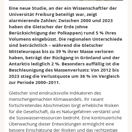
Math.-Nat. und Med. Fak.
Mitarbeitende
Webmail
Eine neue Studie, an der ein Wissenschaftler der
Universität Freiburg beteiligt war, zeigt
Interfakultär
Doktorierende
alarmierende Zahlen: Zwischen 2000 und 2023
Vorlesungsverzeichnis
haben die Gletscher der Erde (ohne
Berücksichtigung der Polkappen) rund 5 % ihres
MyUnifr
Volumens eingebüsst. Die regionalen Unterschiede
sind beträchtlich – während die Gletscher
Mitteleuropas bis zu 39 % ihrer Masse verloren
haben, beträgt der Rückgang in Grönland und der
Antarktis lediglich 2 %. Besonders auffällig ist die
Beschleunigung des Massenverlusts: Von 2012 bis
2023 stieg die Verlustquote um 36 % im Vergleich
zur Periode 2000–2011.
Gletscher sind eindrucksvolle Indikatoren des
menschengemachten Klimawandels. Ihr rasant
fortschreitendes Abschmelzen birgt erhebliche Risiken
für die Gesellschaft, da es Naturgefahren verstärkt und
die Süsswasserressourcen bedroht. Eine kontinuierliche
Überwachung dieser Entwicklungen ermöglicht eine
bessere Einschätzung der Risiken und das rechtzeitige