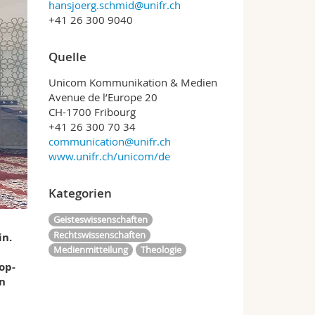
hansjoerg.schmid@unifr.ch
+41 26 300 9040
Quelle
Unicom Kommunikation & Medien
Avenue de l’Europe 20
CH-1700 Fribourg
+41 26 300 70 34
communication@unifr.ch
www.unifr.ch/unicom/de
Kategorien
Geisteswissenschaften
Rechtswissenschaften
in.
Medienmitteilung
Theologie
op-
in