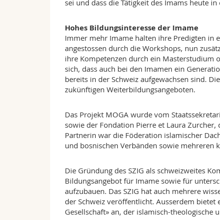
sei und dass die Tätigkeit des Imams heute i
Hohes Bildungsinteresse der Imame
Immer mehr Imame halten ihre Predigten in e
angestossen durch die Workshops, nun zusätzl
ihre Kompetenzen durch ein Masterstudium od
sich, dass auch bei den Imamen ein Generation
bereits in der Schweiz aufgewachsen sind. D
zukünftigen Weiterbildungsangeboten.
Das Projekt MOGA wurde vom Staatssekretaria
sowie der Fondation Pierre et Laura Zurcher, d
Partnerin war die Föderation islamischer Dac
und bosnischen Verbänden sowie mehreren 
Die Gründung des SZIG als schweizweites Ko
Bildungsangebot für Imame sowie für untersch
aufzubauen. Das SZIG hat auch mehrere wiss
der Schweiz veröffentlicht. Ausserdem bietet
Gesellschaft» an, der islamisch-theologische 