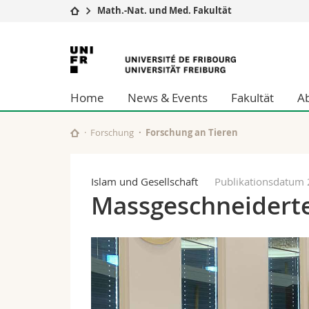
Math.-Nat. und Med. Fakultät
Universität
Fakultäten
Universität
Studium
Theologische Fa
Freiburg
Campus
Rechtswissensch
Home
News & Events
Fakultät
A
Forschung
Wirtschafts- un
Universität
Philosophische 
Weiterbildung
Fak. für Erzieh
Forschung
Forschung an Tieren
Math.-Nat. und
Interfakultär
Islam und Gesellschaft
Publikationsdatum
Massgeschneiderte