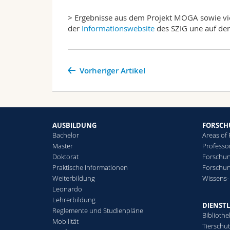
> Ergebnisse aus dem Projekt MOGA sowie viel
der
Informationswebsite
des SZIG une auf der
Vorheriger Artikel
AUSBILDUNG
FORSC
Bachelor
Areas of
Master
Professo
Doktorat
Forschun
Praktische Informationen
Forschu
Weiterbildung
Wissens-
Leonardo
Lehrerbildung
DIENST
Reglemente und Studienpläne
Bibliothe
Mobilität
Tierschu