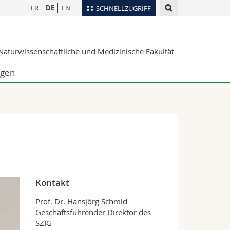
FR
DE
EN
SCHNELLZUGRIFF
für
Personenverzeichnis
aturwissenschaftliche und Medizinische Fakultät
Ortsplan
te
Bibliotheken
ngen
Webmail
Vorlesungsverzeichnis
MyUnifr
Kontakt
Prof. Dr. Hansjörg Schmid
Geschäftsführender Direktor des
SZIG