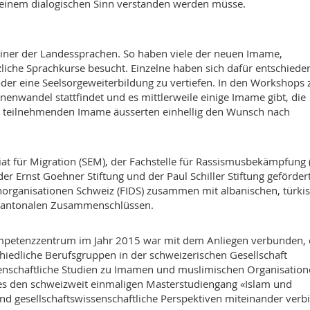
n einem dialogischen Sinn verstanden werden müsse.
iner der Landessprachen. So haben viele der neuen Imame,
iche Sprachkurse besucht. Einzelne haben sich dafür entschiede
er eine Seelsorgeweiterbildung zu vertiefen. In den Workshops z
enwandel stattfindet und es mittlerweile einige Imame gibt, die
ie teilnehmenden Imame äusserten einhellig den Wunsch nach
t für Migration (SEM), der Fachstelle für Rassismusbekämpfung 
er Ernst Goehner Stiftung und der Paul Schiller Stiftung gefördert
horganisationen Schweiz (FIDS) zusammen mit albanischen, türki
kantonalen Zusammenschlüssen.
mpetenzzentrum im Jahr 2015 war mit dem Anliegen verbunden, 
iedliche Berufsgruppen in der schweizerischen Gesellschaft
enschaftliche Studien zu Imamen und muslimischen Organisation
 es den schweizweit einmaligen Masterstudiengang «Islam und
und gesellschaftswissenschaftliche Perspektiven miteinander verb