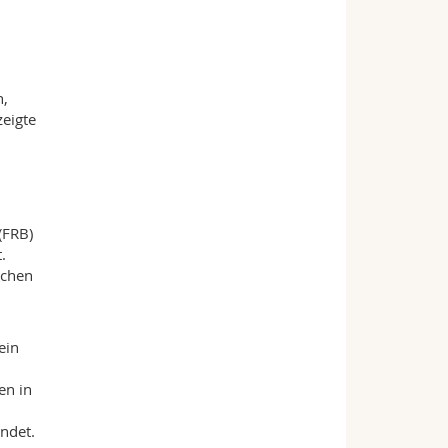
n,
eigte
(FRB)
.
schen
ein
en in
indet.