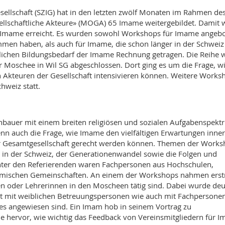
ellschaft (SZIG) hat in den letzten zwölf Monaten im Rahmen de
sellschaftliche Akteure» (MOGA) 65 Imame weitergebildet. Damit
gen Imame erreicht. Es wurden sowohl Workshops für Imame angeb
mmen haben, als auch für Imame, die schon länger in der Schweiz 
lichen Bildungsbedarf der Imame Rechnung getragen. Die Reihe 
Moschee in Wil SG abgeschlossen. Dort ging es um die Frage, w
Akteuren der Gesellschaft intensivieren können. Weitere Works
hweiz statt.
bauer mit einem breiten religiösen und sozialen Aufgabenspekt
nn auch die Frage, wie Imame den vielfältigen Erwartungen inne
er Gesamtgesellschaft gerecht werden können. Themen der Work
t in der Schweiz, der Generationenwandel sowie die Folgen und
ter den Referierenden waren Fachpersonen aus Hochschulen,
limischen Gemeinschaften. An einem der Workshops nahmen ers
nen oder Lehrerinnen in den Moscheen tätig sind. Dabei wurde deut
t mit weiblichen Betreuungspersonen wie auch mit Fachpersonen
les angewiesen sind. Ein Imam hob in seinem Vortrag zu
 hervor, wie wichtig das Feedback von Vereinsmitgliedern für 