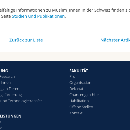
fältige Informationen zu Muslim_innen in der Schweiz finden si
 Seite
Studien und Publikationen
.
Zurück zur Liste
Nächster Arti
HUNG
FAKULTÄT
 Research
Profil
rInnen
Organisation
g an Tieren
Dekanat
ngsförderung
Chancengleichheit
 und Technologietransfer
Habilitation
Offene Stellen
Kontakt
LEISTUNGEN
k
tz