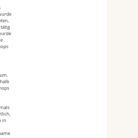
s
 wurde
oten,
tätig
wurde
ie
hops
rum.
rhalb
shops
tmals
lich,
 in
Imame