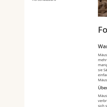
Fo
Wa
Mäuse
mehre
manip
sie S
einfa
Mäuse
Übe
Mäus
verbr
sich s