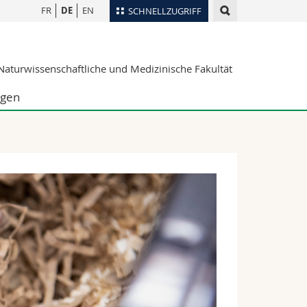
FR
DE
EN
SCHNELLZUGRIFF
für
Personenverzeichnis
aturwissenschaftliche und Medizinische Fakultät
Ortsplan
te
Bibliotheken
ngen
Webmail
Vorlesungsverzeichnis
MyUnifr