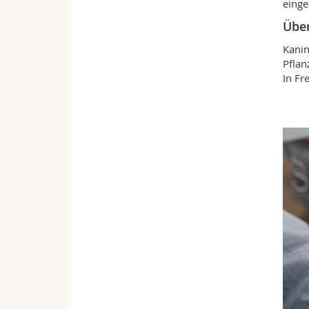
einge
Übe
Kanin
Pflan
In Fr