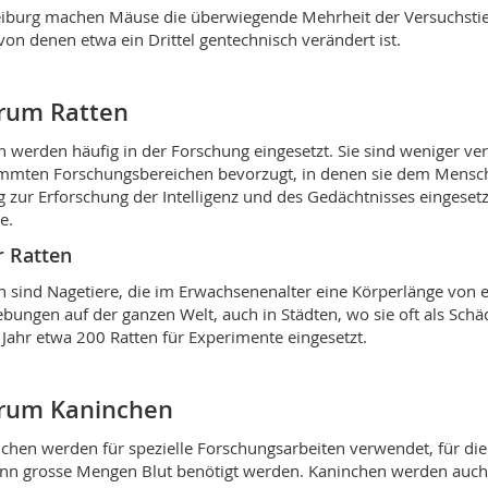
eiburg machen Mäuse die überwiegende Mehrheit der Versuchstie
 von denen etwa ein Drittel gentechnisch verändert ist.
rum Ratten
n werden häufig in der Forschung eingesetzt. Sie sind weniger ve
mmten Forschungsbereichen bevorzugt, in denen sie dem Mensch
g zur Erforschung der Intelligenz und des Gedächtnisses eingesetzt, 
e.
 Ratten
n sind Nagetiere, die im Erwachsenenalter eine Körperlänge von e
ungen auf der ganzen Welt, auch in Städten, wo sie oft als Sch
 Jahr etwa 200 Ratten für Experimente eingesetzt.
rum Kaninchen
chen werden für spezielle Forschungsarbeiten verwendet, für die 
nn grosse Mengen Blut benötigt werden. Kaninchen werden auch h