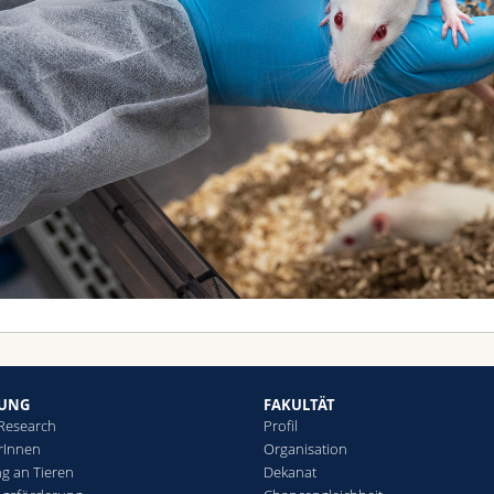
HUNG
FAKULTÄT
 Research
Profil
rInnen
Organisation
g an Tieren
Dekanat