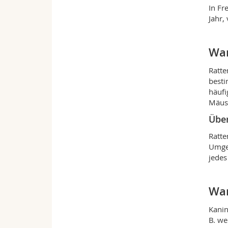
In Fr
Jahr,
Wa
Ratte
besti
häufi
Mäus
Über
Ratte
Umgeb
jedes
Wa
Kanin
B. we