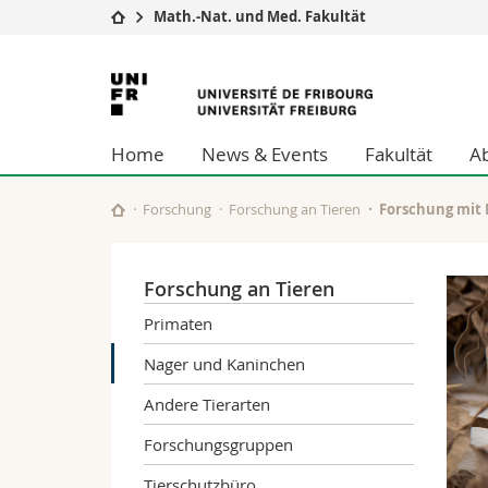
Math.-Nat. und Med. Fakultät
Universität
Fakultäten
Universität
Studium
Theologische Fa
Freiburg
Campus
Rechtswissensch
Home
News & Events
Fakultät
A
Forschung
Wirtschafts- un
Universität
Philosophische 
Weiterbildung
Fak. für Erzieh
Forschung
Forschung an Tieren
Forschung mit
Math.-Nat. und
Interfakultär
Forschung an Tieren
Primaten
Nager und Kaninchen
Andere Tierarten
Forschungsgruppen
Tierschutzbüro