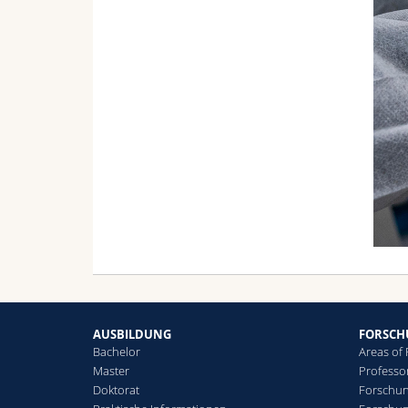
AUSBILDUNG
FORSC
Bachelor
Areas of
Master
Professo
Doktorat
Forschun